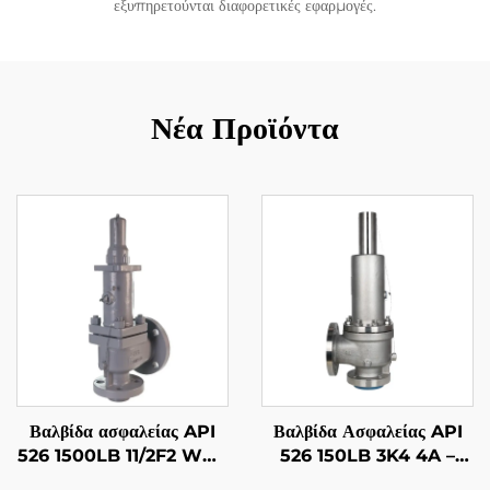
εξυπηρετούνται διαφορετικές εφαρμογές.
Νέα Προϊόντα
Βαλβίδα ασφαλείας API
Βαλβίδα Ασφαλείας API
526 1500LB 11/2F2 WCB
526 150LB 3K4 4A –
με επένδυση 316 – Για
Κορμός από Ανοξείδωτο