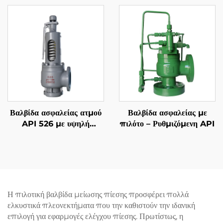
αέριο και υγρά, υψηλής
Χάλυβα 2507 Super
πίεσης, ανθεκτική στη
Duplex, Ανθεκτική σε
φωτιά, για εφαρμογές
Υψηλές Θερμοκρασίες
πετρελαίου & αερίου /
Ατμού και Θαλασσινό
πετροχημικές
Νερό, για Ναυπηγεία,
Πετρέλαιο σε Θαλάσσιες
Εγκαταστάσεις & Μονάδες
Αφαλάτωσης
Βαλβίδα ασφαλείας ατμού
Βαλβίδα ασφαλείας με
API 526 με υψηλή
πιλότο – Ρυθμιζόμενη API
θερμοκρασία – 300LB
6R10 – WCB/316 Trim –
Αντοχή στους 425°C για
λέβητες/εργοστάσια
παραγωγής ενέργειας
Η πιλοτική βαλβίδα μείωσης πίεσης προσφέρει πολλά
ελκυστικά πλεονεκτήματα που την καθιστούν την ιδανική
επιλογή για εφαρμογές ελέγχου πίεσης. Πρωτίστως, η