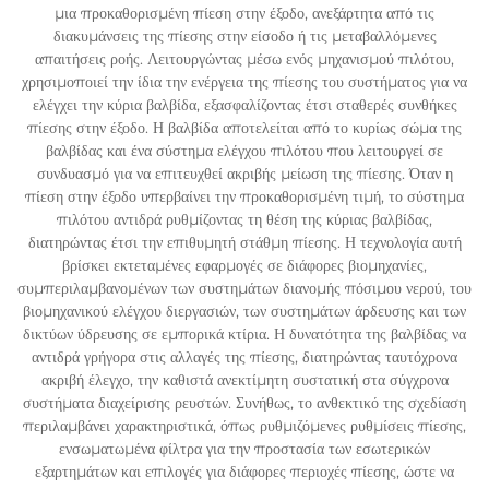
μια προκαθορισμένη πίεση στην έξοδο, ανεξάρτητα από τις
διακυμάνσεις της πίεσης στην είσοδο ή τις μεταβαλλόμενες
απαιτήσεις ροής. Λειτουργώντας μέσω ενός μηχανισμού πιλότου,
χρησιμοποιεί την ίδια την ενέργεια της πίεσης του συστήματος για να
ελέγχει την κύρια βαλβίδα, εξασφαλίζοντας έτσι σταθερές συνθήκες
πίεσης στην έξοδο. Η βαλβίδα αποτελείται από το κυρίως σώμα της
βαλβίδας και ένα σύστημα ελέγχου πιλότου που λειτουργεί σε
συνδυασμό για να επιτευχθεί ακριβής μείωση της πίεσης. Όταν η
πίεση στην έξοδο υπερβαίνει την προκαθορισμένη τιμή, το σύστημα
πιλότου αντιδρά ρυθμίζοντας τη θέση της κύριας βαλβίδας,
διατηρώντας έτσι την επιθυμητή στάθμη πίεσης. Η τεχνολογία αυτή
βρίσκει εκτεταμένες εφαρμογές σε διάφορες βιομηχανίες,
συμπεριλαμβανομένων των συστημάτων διανομής πόσιμου νερού, του
βιομηχανικού ελέγχου διεργασιών, των συστημάτων άρδευσης και των
δικτύων ύδρευσης σε εμπορικά κτίρια. Η δυνατότητα της βαλβίδας να
αντιδρά γρήγορα στις αλλαγές της πίεσης, διατηρώντας ταυτόχρονα
ακριβή έλεγχο, την καθιστά ανεκτίμητη συστατική στα σύγχρονα
συστήματα διαχείρισης ρευστών. Συνήθως, το ανθεκτικό της σχεδίαση
περιλαμβάνει χαρακτηριστικά, όπως ρυθμιζόμενες ρυθμίσεις πίεσης,
ενσωματωμένα φίλτρα για την προστασία των εσωτερικών
εξαρτημάτων και επιλογές για διάφορες περιοχές πίεσης, ώστε να