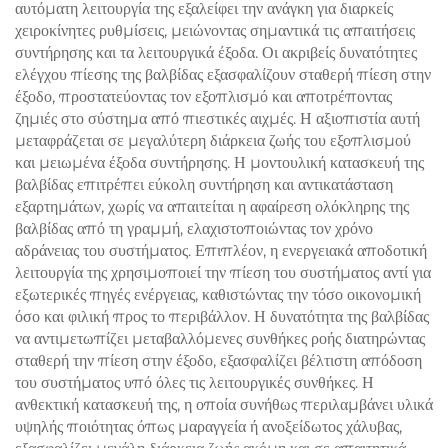
αυτόματη λειτουργία της εξαλείφει την ανάγκη για διαρκείς
χειροκίνητες ρυθμίσεις, μειώνοντας σημαντικά τις απαιτήσεις
συντήρησης και τα λειτουργικά έξοδα. Οι ακριβείς δυνατότητες
ελέγχου πίεσης της βαλβίδας εξασφαλίζουν σταθερή πίεση στην
έξοδο, προστατεύοντας τον εξοπλισμό και αποτρέποντας
ζημιές στο σύστημα από πιεστικές αιχμές. Η αξιοπιστία αυτή
μεταφράζεται σε μεγαλύτερη διάρκεια ζωής του εξοπλισμού
και μειωμένα έξοδα συντήρησης. Η μοντουλική κατασκευή της
βαλβίδας επιτρέπει εύκολη συντήρηση και αντικατάσταση
εξαρτημάτων, χωρίς να απαιτείται η αφαίρεση ολόκληρης της
βαλβίδας από τη γραμμή, ελαχιστοποιώντας τον χρόνο
αδράνειας του συστήματος. Επιπλέον, η ενεργειακά αποδοτική
λειτουργία της χρησιμοποιεί την πίεση του συστήματος αντί για
εξωτερικές πηγές ενέργειας, καθιστώντας την τόσο οικονομική
όσο και φιλική προς το περιβάλλον. Η δυνατότητα της βαλβίδας
να αντιμετωπίζει μεταβαλλόμενες συνθήκες ροής διατηρώντας
σταθερή την πίεση στην έξοδο, εξασφαλίζει βέλτιστη απόδοση
του συστήματος υπό όλες τις λειτουργικές συνθήκες. Η
ανθεκτική κατασκευή της, η οποία συνήθως περιλαμβάνει υλικά
υψηλής ποιότητας όπως μαραγγεία ή ανοξείδωτος χάλυβας,