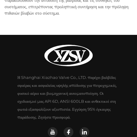
παρακολουθούν την απόδοση της βαλβίδας και τις συνθήκες του
συστήματος, επιτρέποντας προληπτική συντήρηση και την πρόληψη
πιθανών βλαβών στο σύστημα.
Η Shanghai Xiazhao Valve Co., LTD. παρέχει βαλβίδες
σφαίρας και ασφαλείας υψηλής απόδοσης για πετροχημικές,
φυσικό αέριο και βιομηχανική αυτοματοποίηση. Οι
σχεδιασμοί μας API 6D, ANSI 600LB και ανθεκτικοί στη
φωτιά εξασφαλίζουν αξιοπιστία. Εγγύηση 95% έγκαιρης
παράδοσης. Ζητήστε προσφορά.