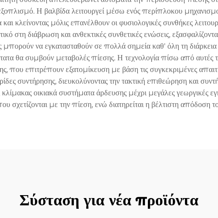
ξοπλισμό. Η βαλβίδα λειτουργεί μέσω ενός περίπλοκου μηχανισμού
α και κλείνοντας μόλις επανέλθουν οι φυσιολογικές συνθήκες λειτου
κό στη διάβρωση και ανθεκτικές συνθετικές ενώσεις, εξασφαλίζοντ
ς μπορούν να εγκατασταθούν σε πολλά σημεία καθ' όλη τη διάρκεια τ
τατα θα συμβούν μεταβολές πίεσης. Η τεχνολογία πίσω από αυτές τι
ης, που επιτρέπουν εξατομίκευση με βάση τις συγκεκριμένες απαι
ίδες συντήρησης, διευκολύνοντας την τακτική επιθεώρηση και συντή
ς κλίμακας οικιακά συστήματα άρδευσης μέχρι μεγάλες γεωργικές ε
υ σχετίζονται με την πίεση, ενώ διατηρείται η βέλτιστη απόδοση τ
Σύσταση για νέα προϊόντα