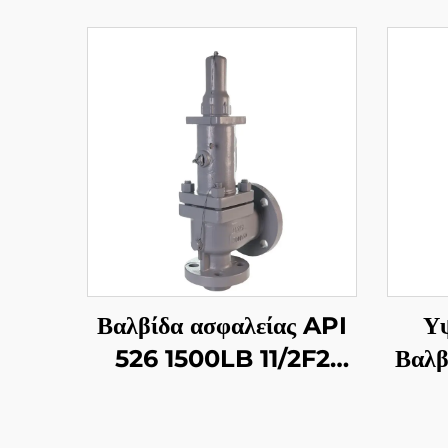
Βαλβίδα ασφαλείας API
Υ
526 1500LB 11/2F2
Βαλβ
WCB με επένδυση 316 –
5
Για αέριο και υγρά,
Κο