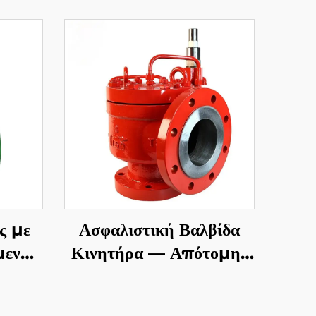
ς με
Ασφαλιστική Βαλβίδα
μενη
Κινητήρα — Απότομης
Δράσης API