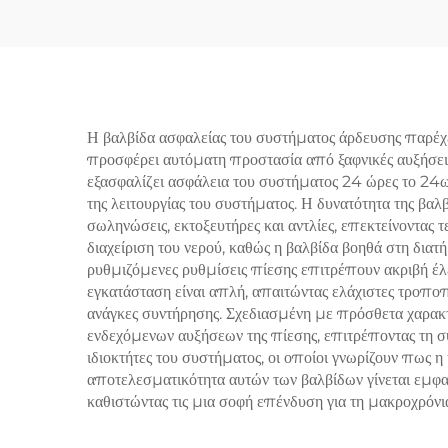
υψηλής πίεσης,
3
ανθεκτική στη φωτιά, για
Εξαέ
εφαρμογές πετρελαίου &
αερίου / πετροχημικές
Η βαλβίδα ασφαλείας του συστήματος άρδευσης παρέχε
προσφέρει αυτόματη προστασία από ξαφνικές αυξήσεις
εξασφαλίζει ασφάλεια του συστήματος 24 ώρες το 24
της λειτουργίας του συστήματος. Η δυνατότητα της βα
σωληνώσεις, εκτοξευτήρες και αντλίες, επεκτείνοντας
διαχείριση του νερού, καθώς η βαλβίδα βοηθά στη δ
ρυθμιζόμενες ρυθμίσεις πίεσης επιτρέπουν ακριβή έλε
εγκατάσταση είναι απλή, απαιτώντας ελάχιστες τροποπ
ανάγκες συντήρησης. Σχεδιασμένη με πρόσθετα χαρακτη
ενδεχόμενων αυξήσεων της πίεσης, επιτρέποντας τη συ
ιδιοκτήτες του συστήματος, οι οποίοι γνωρίζουν πως 
αποτελεσματικότητα αυτών των βαλβίδων γίνεται εμφα
καθιστώντας τις μια σοφή επένδυση για τη μακροχρόν