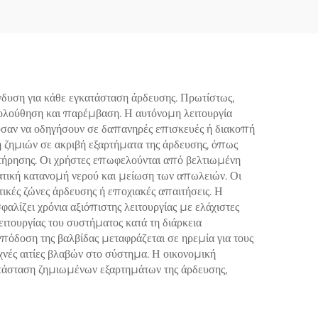
δυση για κάθε εγκατάσταση άρδευσης. Πρωτίστως,
ακολούθηση και παρέμβαση. Η αυτόνομη λειτουργία
ύσαν να οδηγήσουν σε δαπανηρές επισκευές ή διακοπή
ψη ζημιών σε ακριβή εξαρτήματα της άρδευσης, όπως
υντήρησης. Οι χρήστες επωφελούνται από βελτιωμένη
ατική κατανομή νερού και μείωση των απωλειών. Οι
ικές ζώνες άρδευσης ή εποχιακές απαιτήσεις. Η
αλίζει χρόνια αξιόπιστης λειτουργίας με ελάχιστες
ιτουργίας του συστήματος κατά τη διάρκεια
πόδοση της βαλβίδας μεταφράζεται σε ηρεμία για τους
χνές αιτίες βλαβών στο σύστημα. Η οικονομική
ατάσταση ζημιωμένων εξαρτημάτων της άρδευσης,