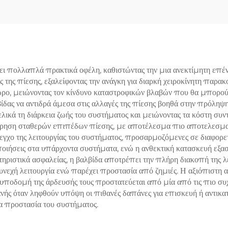
16, Ρυθμιζόμενη
ρωση, για Σταθμούς
Συμπιεστών
ι πολλαπλά πρακτικά οφέλη, καθιστώντας την μια ανεκτίμητη επέν
 της πίεσης, εξαλείφοντας την ανάγκη για διαρκή χειροκίνητη παρ
ωρο, μειώνοντας τον κίνδυνο καταστροφικών βλαβών που θα μπορο
λβίδας να αντιδρά άμεσα στις αλλαγές της πίεσης βοηθά στην πρόλη
 τελικά τη διάρκεια ζωής του συστήματος και μειώνοντας τα κόστη σ
ιατήρηση σταθερών επιπέδων πίεσης, με αποτέλεσμα πιο αποτελεσμ
γχο της λειτουργίας του συστήματος, προσαρμοζόμενες σε διαφορετ
οιήσεις στα υπάρχοντα συστήματα, ενώ η ανθεκτική κατασκευή εξασφ
ριστικά ασφαλείας, η βαλβίδα αποτρέπει την πλήρη διακοπή της λε
νεχή λειτουργία ενώ παρέχει προστασία από ζημιές. Η αξιόπιστη α
η υποδομή της άρδευσής τους προστατεύεται από μία από τις πιο συ
νής όταν ληφθούν υπόψη οι πιθανές δαπάνες για επισκευή ή αντικ
ια προστασία του συστήματος.