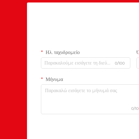
Ηλ. ταχυδρομείο
0/100
Μήνυμα
0/1