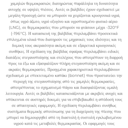
χαμηλών θερμοκρασιών, διατηρώντας παράλληλα τη δυνατότητα
αντοχής σε υψηλές πιέσεις. Αυτές οι βαλβίδες έχουν σχεδιαστεί με
μεγάλη προσοχή ώστε να μπορούν να χειρίζονται κρυογονικά υγρά,
όπως υγρό άζωτο, υγρό οξυγόνο και υγροποιημένο φυσικό αέριο
(LNG), σε θερμοκρασίες που μπορούν να φτάσουν μέχρι -320°F
(-196°C). Η κατασκευή της βαλβίδας περιλαμβάνει προσεκτικά
επιλεγμένα υλικά που διατηρούν τις μηχανικές τους ιδιότητες και τη
δομική τους ακεραιότητα ακόμη και σε εξαιρετικά κρυογονικές
συνθήκες. Η σχεδίαση της βαλβίδας σφαίρας περιλαμβάνει ειδικές
διατάξεις στεγανοποίησης και στελέχους που αποτρέπουν τη διαρροή
προς τα έξω και εξασφαλίζουν πλήρη στεγανοποίηση ακόμη και σε
ακραίες θερμοκρασίες. Προηγμένα χαρακτηριστικά περιλαμβάνουν
σχεδιασμό με επεκτεταμένο καπάκι (bonnet) που προστατεύει την
περιοχή της στεγανοποίησης από τις χαμηλές θερμοκρασίες,
αποτρέποντας το σχηματισμό πάγου και διασφαλίζοντας ομαλή
λειτουργία. Αυτές οι βαλβίδες κατασκευάζονται με ακριβείς ανοχές και
υπόκεινται σε αυστηρές δοκιμές για να επιβεβαιωθεί η απόδοσή τους
σε απαιτητικές εφαρμογές. Η σχεδίαση περιλαμβάνει συνήθως
συστήματα θερμικής αποτόνωσης για τη διαχείριση της πίεσης που
μπορεί να δημιουργηθεί από τη διαστολή ή συστολή εγκλωβισμένου
υγρού κατά τις μεταβολές θερμοκρασίας. Οι εφαρμογές τους