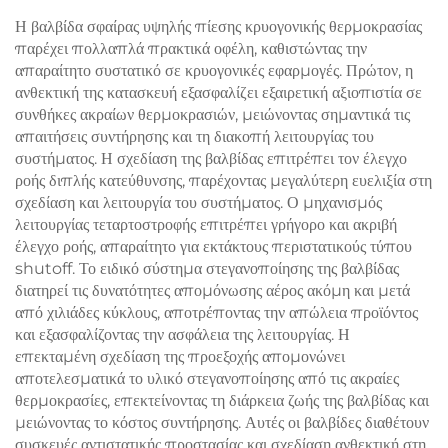
Η βαλβίδα σφαίρας υψηλής πίεσης κρυογονικής θερμοκρασίας
παρέχει πολλαπλά πρακτικά οφέλη, καθιστώντας την
απαραίτητο συστατικό σε κρυογονικές εφαρμογές. Πρώτον, η
ανθεκτική της κατασκευή εξασφαλίζει εξαιρετική αξιοπιστία σε
συνθήκες ακραίων θερμοκρασιών, μειώνοντας σημαντικά τις
απαιτήσεις συντήρησης και τη διακοπή λειτουργίας του
συστήματος. Η σχεδίαση της βαλβίδας επιτρέπει τον έλεγχο
ροής διπλής κατεύθυνσης, παρέχοντας μεγαλύτερη ευελιξία στη
σχεδίαση και λειτουργία του συστήματος. Ο μηχανισμός
λειτουργίας τεταρτοστροφής επιτρέπει γρήγορο και ακριβή
έλεγχο ροής, απαραίτητο για εκτάκτους περιστατικούς τύπου
shutoff. Το ειδικό σύστημα στεγανοποίησης της βαλβίδας
διατηρεί τις δυνατότητες απομόνωσης αέρος ακόμη και μετά
από χιλιάδες κύκλους, αποτρέποντας την απώλεια προϊόντος
και εξασφαλίζοντας την ασφάλεια της λειτουργίας. Η
επεκταμένη σχεδίαση της προεξοχής απομονώνει
αποτελεσματικά το υλικό στεγανοποίησης από τις ακραίες
θερμοκρασίες, επεκτείνοντας τη διάρκεια ζωής της βαλβίδας και
μειώνοντας το κόστος συντήρησης. Αυτές οι βαλβίδες διαθέτουν
συσκευές αντιστατικής προστασίας και σχεδίαση ανθεκτική στη