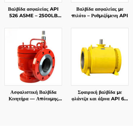
Βαλβίδα ασφαλείας API
Βαλβίδα ασφαλείας με
526 ASME – 2500LB
πιλότο – Ρυθμιζόμενη API
4M6 – Κατασκευή
WCB/316 – Προστασία
υψηλής πίεσης ατμού &
αερίου – Προσαρμοστική
για εργοστάσια παραγωγής
ενέργειας/επεξεργασίας
Ασφαλιστική Βαλβίδα
Σφαιρική βαλβίδα με
Κινητήρα — Απότομης
φλάντζα και άξονα API 6D
Δράσης API
| ASME B16.5 Class 150-
2500 | RTJ/RF επιφάνεια
| Ανθεκτική σε πυρκαγιά
API 607