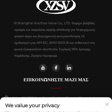
Η Shanghai Xiazhao Valve Co., LTD. παρέχει βαλβίδες
σφαίρας και ασφαλείας υψηλής απόδοσης για πετροχημικές,
φυσικό αέριο και βιομηχανική αυτοματοποίηση. Οι
σχεδιασμοί μας API 6D, ANSI 600LB και ανθεκτικοί στη
φωτιά εξασφαλίζουν αξιοπιστία. Εγγύηση 95% έγκαιρης
παράδοσης. Ζητήστε προσφορά.
ΕΠΙΚΟΙΝΩΝΗΣΤΕ ΜΑΖΙ ΜΑΣ
Κτίριο 12, 6133 Huyi Road, Jiading District, Shanghai
We value your privacy
+86-18018653319