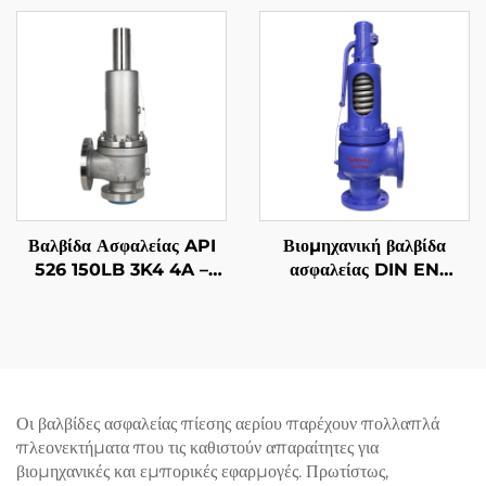
Ρυθμιζόμενη απώλεια
WCB/Κοπή 316,
πίεσης, για εγκαταστάσεις
Ρυθμιζόμενη Εξαέρωση,
υγροποιημένου φυσικού
για Σταθμούς Συμπιεστών
αερίου (LNG) και
επεξεργασίας πετρελαίου
Βαλβίδα Ασφαλείας API
Βιομηχανική βαλβίδα
526 150LB 3K4 4A –
ασφαλείας DIN EN
Κορμός από Ανοξείδωτο
58×80 – Κατασκευή
Χάλυβα 2507 Super
WCB/304 – Ρυθμιζόμενη
Duplex, Ανθεκτική σε
αποτροπή υψηλής πίεσης
Υψηλές Θερμοκρασίες
(425°C) – Σχεδιασμένη για
Ατμού και Θαλασσινό
εφαρμογές λέβητα
Νερό, για Ναυπηγεία,
εργοστασίων παραγωγής
Οι βαλβίδες ασφαλείας πίεσης αερίου παρέχουν πολλαπλά
Πετρέλαιο σε Θαλάσσιες
ενέργειας
πλεονεκτήματα που τις καθιστούν απαραίτητες για
Εγκαταστάσεις & Μονάδες
βιομηχανικές και εμπορικές εφαρμογές. Πρωτίστως,
Αφαλάτωσης