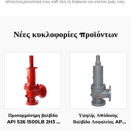
αποτελεσματικότητά τους καθ' όλη τη διάρκεια του κύκλου ζωής τους.
Νέες κυκλοφορίες προϊόντων
Προσαρμόσιμη βαλβίδα
Υψηλής Απόδοσης
API 526 1500LB 2H3 –
Βαλβίδα Ασφαλείας API
WCB/316 Επένδυση,
526 300LB 2J3 – Κορμός