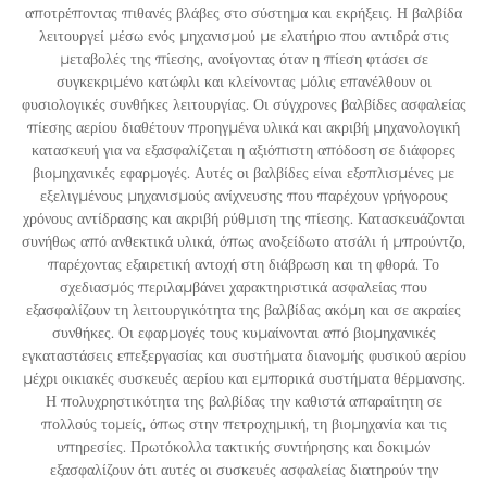
αποτρέποντας πιθανές βλάβες στο σύστημα και εκρήξεις. Η βαλβίδα
λειτουργεί μέσω ενός μηχανισμού με ελατήριο που αντιδρά στις
μεταβολές της πίεσης, ανοίγοντας όταν η πίεση φτάσει σε
συγκεκριμένο κατώφλι και κλείνοντας μόλις επανέλθουν οι
φυσιολογικές συνθήκες λειτουργίας. Οι σύγχρονες βαλβίδες ασφαλείας
πίεσης αερίου διαθέτουν προηγμένα υλικά και ακριβή μηχανολογική
κατασκευή για να εξασφαλίζεται η αξιόπιστη απόδοση σε διάφορες
βιομηχανικές εφαρμογές. Αυτές οι βαλβίδες είναι εξοπλισμένες με
εξελιγμένους μηχανισμούς ανίχνευσης που παρέχουν γρήγορους
χρόνους αντίδρασης και ακριβή ρύθμιση της πίεσης. Κατασκευάζονται
συνήθως από ανθεκτικά υλικά, όπως ανοξείδωτο ατσάλι ή μπρούντζο,
παρέχοντας εξαιρετική αντοχή στη διάβρωση και τη φθορά. Το
σχεδιασμός περιλαμβάνει χαρακτηριστικά ασφαλείας που
εξασφαλίζουν τη λειτουργικότητα της βαλβίδας ακόμη και σε ακραίες
συνθήκες. Οι εφαρμογές τους κυμαίνονται από βιομηχανικές
εγκαταστάσεις επεξεργασίας και συστήματα διανομής φυσικού αερίου
μέχρι οικιακές συσκευές αερίου και εμπορικά συστήματα θέρμανσης.
Η πολυχρηστικότητα της βαλβίδας την καθιστά απαραίτητη σε
πολλούς τομείς, όπως στην πετροχημική, τη βιομηχανία και τις
υπηρεσίες. Πρωτόκολλα τακτικής συντήρησης και δοκιμών
εξασφαλίζουν ότι αυτές οι συσκευές ασφαλείας διατηρούν την