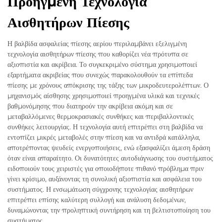
Προηγμένη Τεχνολογία
Αισθητήρων Πίεσης
Η βαλβίδα ασφαλείας πίεσης αερίου περιλαμβάνει εξελιγμένη
τεχνολογία αισθητήρων πίεσης που καθορίζει νέα πρότυπα σε
αξιοπιστία και ακρίβεια. Το συγκεκριμένο σύστημα χρησιμοποιεί
εξαρτήματα ακριβείας που συνεχώς παρακολουθούν τα επίπεδα
πίεσης με χρόνους απόκρισης της τάξης των μικροδευτερολέπτων. Ο
μηχανισμός αίσθησης χρησιμοποιεί προηγμένα υλικά και τεχνικές
βαθμονόμησης που διατηρούν την ακρίβεια ακόμη και σε
μεταβαλλόμενες θερμοκρασιακές συνθήκες και περιβαλλοντικές
συνθήκες λειτουργίας. Η τεχνολογία αυτή επιτρέπει στη βαλβίδα να
εντοπίζει μικρές μεταβολές στην πίεση και να αντιδρά κατάλληλα,
αποτρέποντας ψευδείς ενεργοποιήσεις, ενώ εξασφαλίζει άμεση δράση
όταν είναι απαραίτητο. Οι δυνατότητες αυτοδιάγνωσης του συστήματος
ειδοποιούν τους χειριστές για οποιοδήποτε πιθανό πρόβλημα πριν
γίνει κρίσιμο, αυξάνοντας τη συνολική αξιοπιστία και ασφάλεια του
συστήματος. Η ενσωμάτωση σύγχρονης τεχνολογίας αισθητήρων
επιτρέπει επίσης καλύτερη συλλογή και ανάλυση δεδομένων,
δυναμώνοντας την προληπτική συντήρηση και τη βελτιστοποίηση του
συστήματος.