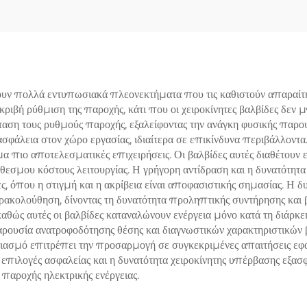
ς Αερίου/Υγρού, για
316 Κοπή – Αξιόπ
Εγκαταστάσεις
Προστασία Υπερπ
ρελαίου & Φυσικού
για Χημικές
υ, Πετροχημικές και
Εγκαταστάσει
εκτροπαραγωγές
ουν πολλά εντυπωσιακά πλεονεκτήματα που τις καθιστούν απαραίτη
ακριβή ρύθμιση της παροχής, κάτι που οι χειροκίνητες βαλβίδες δε
Μονάδες
ταση τους ρυθμούς παροχής, εξαλείφοντας την ανάγκη φυσικής παρου
σφάλεια στον χώρο εργασίας, ιδιαίτερα σε επικίνδυνα περιβάλλοντ
 πιο αποτελεσματικές επιχειρήσεις. Οι βαλβίδες αυτές διαθέτουν ε
εσμου κόστους λειτουργίας. Η γρήγορη αντίδραση και η δυνατότητ
σίες, όπου η στιγμή και η ακρίβεια είναι αποφασιστικής σημασίας.
κολούθηση, δίνοντας τη δυνατότητα προληπτικής συντήρησης και βέ
θώς αυτές οι βαλβίδες καταναλώνουν ενέργεια μόνο κατά τη διάρκει
αρουσία ανατροφοδότησης θέσης και διαγνωστικών χαρακτηριστικών
εδιασμό επιτρέπει την προσαρμογή σε συγκεκριμένες απαιτήσεις εφα
 επιλογές ασφαλείας και η δυνατότητα χειροκίνητης υπέρβασης εξασ
 παροχής ηλεκτρικής ενέργειας.