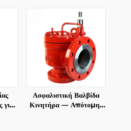
ίας
Ασφαλιστική Βαλβίδα
 για
Κινητήρα — Απότομης
 526
Δράσης API
CB &