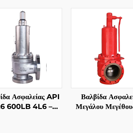
ίδα Ασφαλείας API
Βαλβίδα Ασφαλε
6 600LB 4L6 –
Μεγάλου Μεγέθους
μός WCB & Κοπή
Βιομηχανία – API
 Προστασία Υψηλής
8T10 – 300LB W