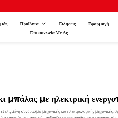
εμάς
Προϊόντα
Ειδήσεις
Εφαρμογή
Επικοινωνία Με Ας
κι μπάλας με ηλεκτρική ενεργο
 εξελιγμένη συνδυασμό μηχανικής και ηλεκτρολογικής μηχανικής, σχ
τή η καινοτόμος συσκευή συνδυάζει έναν παραδοσιακό μηχανισμό σ