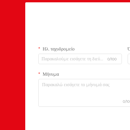
Ηλ. ταχυδρομείο
0/100
Μήνυμα
0/1