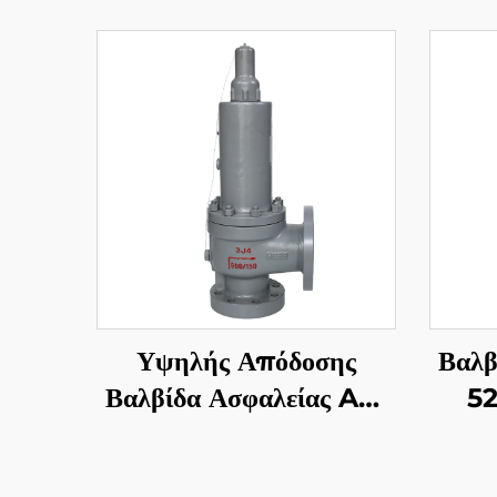
Υψηλής Απόδοσης
Βαλβ
Βαλβίδα Ασφαλείας API
52
526 300LB 2J3 –
Κορ
Κορμός WCB/Κοπή
316,