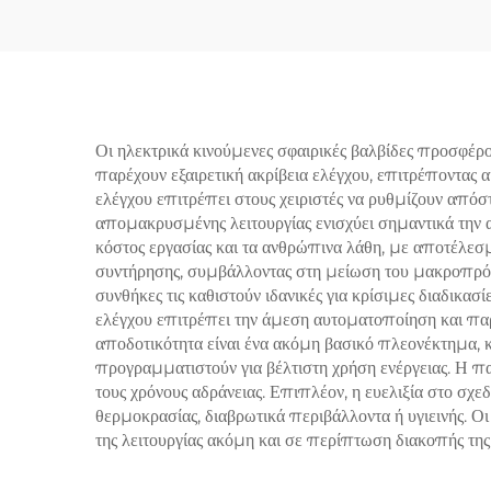
316, Ρυθμιζόμενη
Πίεση
Εξαέρωση, για Σταθμούς
Συμπιεστών
Πετ
Αερίο
Ηλ
Οι ηλεκτρικά κινούμενες σφαιρικές βαλβίδες προσφέρ
παρέχουν εξαιρετική ακρίβεια ελέγχου, επιτρέποντας 
ελέγχου επιτρέπει στους χειριστές να ρυθμίζουν απόσ
απομακρυσμένης λειτουργίας ενισχύει σημαντικά την α
κόστος εργασίας και τα ανθρώπινα λάθη, με αποτέλεσμα
συντήρησης, συμβάλλοντας στη μείωση του μακροπρόθ
συνθήκες τις καθιστούν ιδανικές για κρίσιμες διαδικα
ελέγχου επιτρέπει την άμεση αυτοματοποίηση και παρα
αποδοτικότητα είναι ένα ακόμη βασικό πλεονέκτημα, κα
προγραμματιστούν για βέλτιστη χρήση ενέργειας. Η π
τους χρόνους αδράνειας. Επιπλέον, η ευελιξία στο σχ
θερμοκρασίας, διαβρωτικά περιβάλλοντα ή υγιεινής. Οι
της λειτουργίας ακόμη και σε περίπτωση διακοπής της