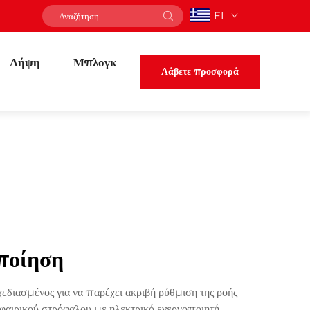
EL
Λήψη
Μπλογκ
Λάβετε προσφορά
ποίηση
εδιασμένος για να παρέχει ακριβή ρύθμιση της ροής
φαιρικού στρόφαλου με ηλεκτρικό ενεργοποιητή,