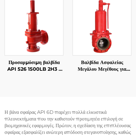
εξαρτήματα
πίεσης, ανθεκτική στη
εγκαταστάσεων
φωτιά, για εφαρμογές
πετρελαίου & αερίου /
πετροχημικές
Προσαρμόσιμη βαλβίδα
Βαλβίδα Ασφαλείας
API 526 1500LB 2H3 –
Μεγάλου Μεγέθους για
WCB/316 Επένδυση,
Βιομηχανία – API 526
Ρυθμιζόμενη απώλεια
8T10 – 300LB WCB &
πίεσης, για εγκαταστάσεις
316 Κοπή – Αξιόπιστη
υγροποιημένου φυσικού
Προστασία Υπερπίεσης
αερίου (LNG) και
για Χημικές
επεξεργασίας πετρελαίου
Εγκαταστάσεις
Η βάνα σφαίρας API 6D παρέχει πολλά ελκυστικά
πλεονεκτήματα που την καθιστούν προτιμητέα επιλογή σε
βιομηχανικές εφαρμογές. Πρώτον, η σχεδίαση της επιπλέουσας
σφαίρας εξασφαλίζει ανώτερη απόδοση στεγανοποίησης, καθώς