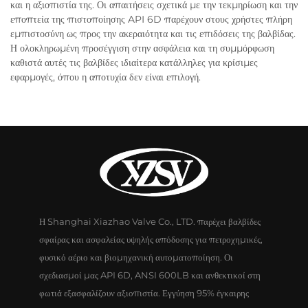
και η αξιοπιστία της. Οι απαιτήσεις σχετικά με την τεκμηρίωση και την
εποπτεία της πιστοποίησης API 6D παρέχουν στους χρήστες πλήρη
εμπιστοσύνη ως προς την ακεραιότητα και τις επιδόσεις της βαλβίδας.
Η ολοκληρωμένη προσέγγιση στην ασφάλεια και τη συμμόρφωση
καθιστά αυτές τις βαλβίδες ιδιαίτερα κατάλληλες για κρίσιμες
εφαρμογές, όπου η αποτυχία δεν είναι επιλογή.
Η Shanghai Xiazhao Valve Co., LTD. παρέχει βαλβίδες
σφαίρας και ασφαλείας υψηλής απόδοσης για πετροχημικές,
φυσικό αέριο και βιομηχανική αυτοματοποίηση. Οι
σχεδιασμοί μας API 6D, ANSI 600LB και ανθεκτικοί στη
φωτιά εξασφαλίζουν αξιοπιστία. Εγγύηση 95% έγκαιρης