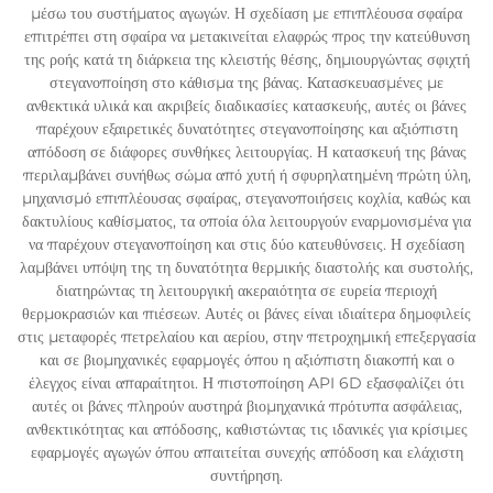
μέσω του συστήματος αγωγών. Η σχεδίαση με επιπλέουσα σφαίρα
επιτρέπει στη σφαίρα να μετακινείται ελαφρώς προς την κατεύθυνση
της ροής κατά τη διάρκεια της κλειστής θέσης, δημιουργώντας σφιχτή
στεγανοποίηση στο κάθισμα της βάνας. Κατασκευασμένες με
ανθεκτικά υλικά και ακριβείς διαδικασίες κατασκευής, αυτές οι βάνες
παρέχουν εξαιρετικές δυνατότητες στεγανοποίησης και αξιόπιστη
απόδοση σε διάφορες συνθήκες λειτουργίας. Η κατασκευή της βάνας
περιλαμβάνει συνήθως σώμα από χυτή ή σφυρηλατημένη πρώτη ύλη,
μηχανισμό επιπλέουσας σφαίρας, στεγανοποιήσεις κοχλία, καθώς και
δακτυλίους καθίσματος, τα οποία όλα λειτουργούν εναρμονισμένα για
να παρέχουν στεγανοποίηση και στις δύο κατευθύνσεις. Η σχεδίαση
λαμβάνει υπόψη της τη δυνατότητα θερμικής διαστολής και συστολής,
διατηρώντας τη λειτουργική ακεραιότητα σε ευρεία περιοχή
θερμοκρασιών και πιέσεων. Αυτές οι βάνες είναι ιδιαίτερα δημοφιλείς
στις μεταφορές πετρελαίου και αερίου, στην πετροχημική επεξεργασία
και σε βιομηχανικές εφαρμογές όπου η αξιόπιστη διακοπή και ο
έλεγχος είναι απαραίτητοι. Η πιστοποίηση API 6D εξασφαλίζει ότι
αυτές οι βάνες πληρούν αυστηρά βιομηχανικά πρότυπα ασφάλειας,
ανθεκτικότητας και απόδοσης, καθιστώντας τις ιδανικές για κρίσιμες
εφαρμογές αγωγών όπου απαιτείται συνεχής απόδοση και ελάχιστη
συντήρηση.