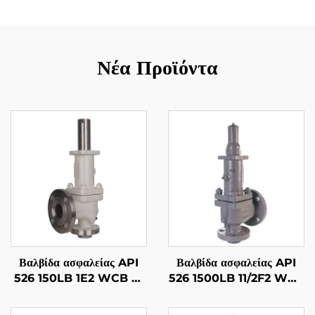
Νέα Προϊόντα
Βαλβίδα ασφαλείας API
Βαλβίδα ασφαλείας API
526 150LB 1E2 WCB με
526 1500LB 11/2F2 WCB
επένδυση 316 – Για αέριο,
με επένδυση 316 – Για
για πετρέλαιο & αέριο/
αέριο και υγρά, υψηλής