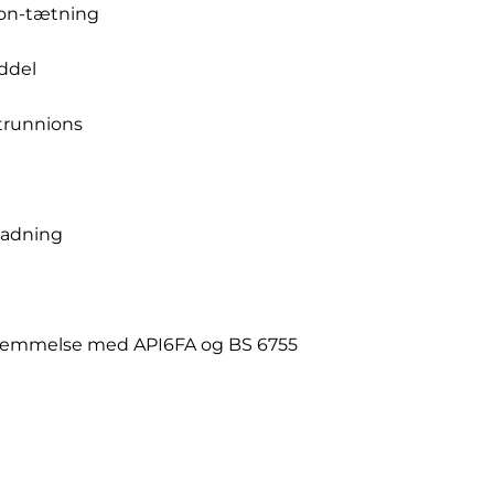
ion-tætning
ddel
trunnions
ladning
stemmelse med API6FA og BS 6755