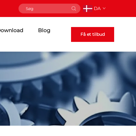
DA
ownload
Blog
Få et tilbud