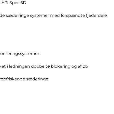
 API Spec.6D
nde sæde ringe systemer med forspændte fjederdele
 monteringssystemer
et i ledningen dobbelte blokering og afløb
lvopfriskende sæderinge