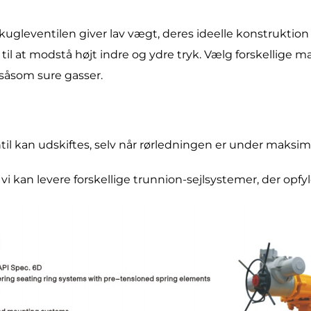
kugleventilen giver lav vægt, deres ideelle konstruktio
l at modstå højt indre og ydre tryk. Vælg forskellige mat
, såsom sure gasser.
il kan udskiftes, selv når rørledningen er under maksima
 kan levere forskellige trunnion-sejlsystemer, der opfyld