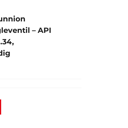
runnion
eventil – API
.34,
dig