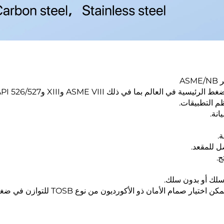
AS
بما في ذلك ASME VIII وXIII وAPI 526/527 وEN4126 وPED/CE.
م التطبيقات.
انة.
.
ل للمقعد.
ج.
 سلك أو بدون سلك.
 الأمان ذو الأكورديون من نوع TOSB للتوازن في ضغط الخلفية.