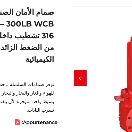
صمام الأمان الصن
316 تشطيب داخ
من الضغط الزائد
الكيميائية
توفر 
للهواء والغاز والبخار والبخا
بسيط واحد. متوفرة الآن بتقن
تسرب اليايات.
Appurtenance: