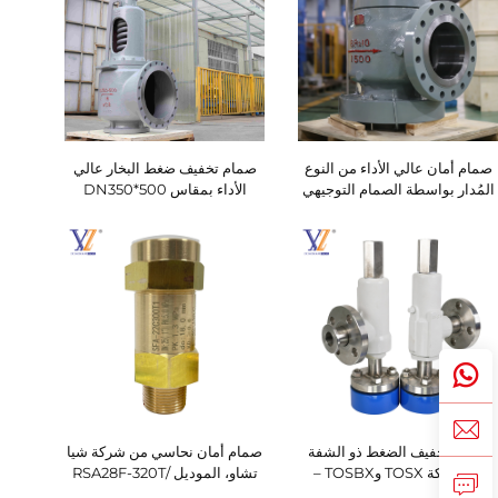
صمام أمان عالي الأداء من النوع
صمام تخفيف ضغط البخار عالي
المُدار بواسطة الصمام التوجيهي
الأداء بمقاس DN350*500
لتطبيقات الغاز – المقاس 8R10،
وضغط الإعداد ١٨ ميجا باسكال
صمام تخفيف الضغط ذو الشفة
صمام أمان نحاسي من شركة شيا
المفكوكة TOSX وTOSBX –
تشاو، الموديل RSA28F-320T/
تركيب مرن واستقرار عالي ضد
SFA-220300T1، للاستخدام في