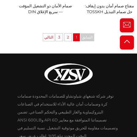
مفتاح صمام أمان بدون إيقاف:
صمام الأمان ذو التشغيل المؤقت
حل صمام التبديل TOSSKH
— سريع الإغلاق DIN
السابق
1
2
3
التالي
توفر شركة شنغهاي شياوتشاو للصمامات المحدودة صمامات
كرة وصمامات أمان عالية الأداء للاستخدام في الصناعات
البتروكيماوية والغاز الطبيعي والتحكم الصناعي. تضمن
تصميماتنا المتوافقة مع معايير API 6D وANSI 600LB
وتصميمات مقاومة للحريق موثوقية التشغيل. نسبة التسليم في
الوقت المحدد تبلغ 95%. اطلب عرض سعر.