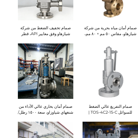
صمام أمان مياه بحرية من شركة
صمام تخفيف الضغط من شركة
شيازهاو، مقاس ٥٠ مم × ٨٠ مم،
شيازهاو وفق معايير API، قطر
ضغط تشغيلي اسمّي PN16 |
3/4 بوصة، للاستخدام مع الغاز
سبائك نحاس ألومنيوم/فولاذ لا
والسوائل بشكل عالمي | ضغط
صدائي ثنائي الطور | حماية فائقة
التعيين ≤1.8 ميجا باسكال |
ضد التآكل للتطبيقات البحرية
الموديل TOS-4C2-01-P / 3/4D1
ومحطات تحلية المياه
| وفق معايير API 526 وAPI 527
صمام التفريغ عالي الضغط
صمام أمان بخاري عالي الأداء من
للسوائل TOS-4C2-15-C |
شنغهاي شياوزاو، سعة ١٥٠٠ رطل/
صمامات شيازهاو
بوصة مربعة، مقاس ٣ × ٦ بوصة