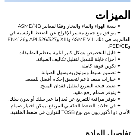
الميزات
✦ سعة الهواء والماء والبخار وفقًا لمعايير ASME/NB
✦ يتوافق مع جميع معايير الإفراج عن الضغط الرئيسية في
العالم بما في ذلك ASME VIII وXIII وAPI 526/527 وEN4126
وPED/CE.
✦ قابل للتخصيص بشكل كبير لتلبية معظم التطبيقات.
✦ أجزاء قابلة للتبديل لتقليل تكاليف الصيانة.
✦ تكوين فوهة كاملة.
✦ تصميم بسيط وموثوق به يسهل الصيانة.
✦ خيارات مقعد ناعم لتحقيق إحكام أفضل للمقعد.
✦ ضبط فتحة التفريغ لتقليل فقدان المنتج.
✦ يتوفر صمام رفع مقيد.
✦ يتوفر مراقبة للتفريغ عن بُعد إما عبر سلك أو بدون سلك.
✦ في حالات الضغط العكسي المرتفع، يمكن اختيار صمام
الأمان ذو الأكورديون من نوع TOSB للتوازن في ضغط الخلفية.
تفاصيل المادة