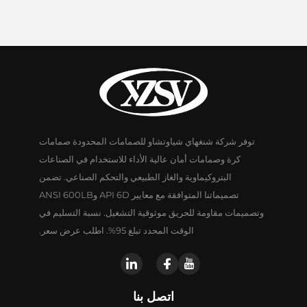
توفر شركة شنغهاي شياوتشاو للصمامات المحدودة صمامات
كرة وصمامات أمان عالية الأداء للاستخدام في الصناعات
البتروكيماوية والغاز الطبيعي والتحكم الصناعي. تضمن
تصميماتنا المتوافقة مع معايير API 6D وANSI 600LB
وتصميمات مقاومة للحريق موثوقية التشغيل. نسبة التسليم في
الوقت المحدد تبلغ 95%. اطلب عرض سعر.
اتصل بنا