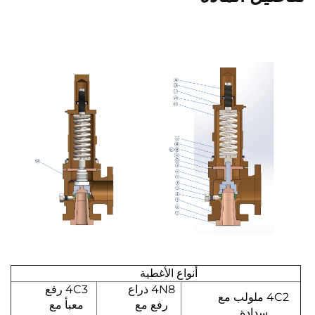
أنواع الأغطية
4N8 ذراع
4C3 رفع
4C2 ملولب مع
رفع مع
معبأ مع
سدادة