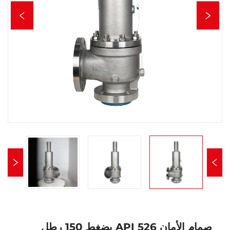
صمام الأمان API 526 بضغط 150 رطل