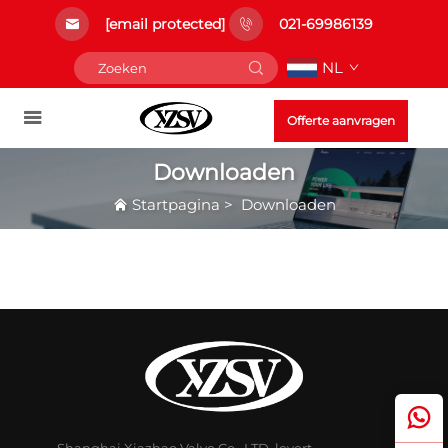
[email protected]
021-69986139
NL
Offerte aanvragen
Downloaden
Startpagina
>
Downloaden