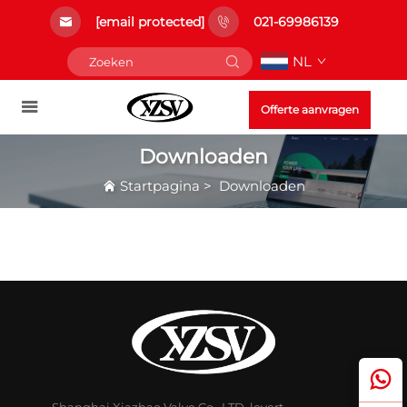
[email protected]
021-69986139
NL
Offerte aanvragen
Downloaden
Startpagina
>
Downloaden