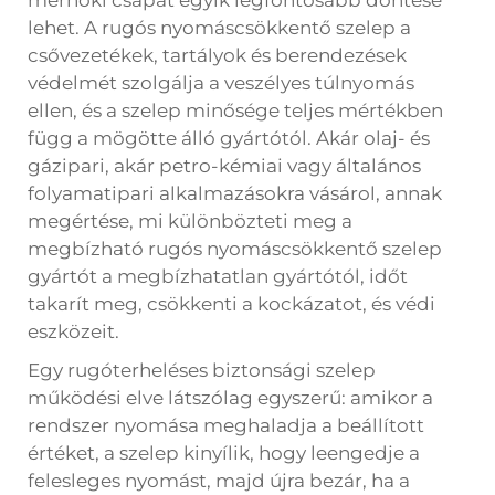
mérnöki csapat egyik legfontosabb döntése
lehet. A rugós nyomáscsökkentő szelep a
csővezetékek, tartályok és berendezések
védelmét szolgálja a veszélyes túlnyomás
ellen, és a szelep minősége teljes mértékben
függ a mögötte álló gyártótól. Akár olaj- és
gázipari, akár petro-kémiai vagy általános
folyamatipari alkalmazásokra vásárol, annak
megértése, mi különbözteti meg a
megbízható rugós nyomáscsökkentő szelep
gyártót a megbízhatatlan gyártótól, időt
takarít meg, csökkenti a kockázatot, és védi
eszközeit.
Egy rugóterheléses biztonsági szelep
működési elve látszólag egyszerű: amikor a
rendszer nyomása meghaladja a beállított
értéket, a szelep kinyílik, hogy leengedje a
felesleges nyomást, majd újra bezár, ha a