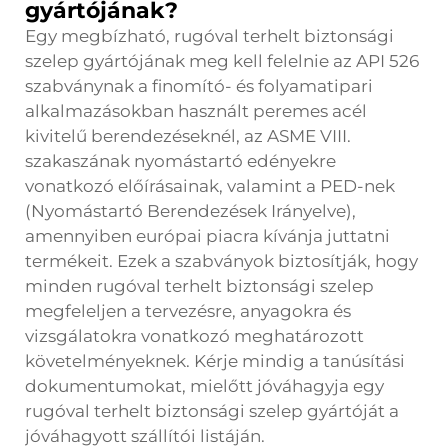
gyártójának?
Egy megbízható, rugóval terhelt biztonsági
szelep gyártójának meg kell felelnie az API 526
szabványnak a finomító- és folyamatipari
alkalmazásokban használt peremes acél
kivitelű berendezéseknél, az ASME VIII.
szakaszának nyomástartó edényekre
vonatkozó előírásainak, valamint a PED-nek
(Nyomástartó Berendezések Irányelve),
amennyiben európai piacra kívánja juttatni
termékeit. Ezek a szabványok biztosítják, hogy
minden rugóval terhelt biztonsági szelep
megfeleljen a tervezésre, anyagokra és
vizsgálatokra vonatkozó meghatározott
követelményeknek. Kérje mindig a tanúsítási
dokumentumokat, mielőtt jóváhagyja egy
rugóval terhelt biztonsági szelep gyártóját a
jóváhagyott szállítói listáján.