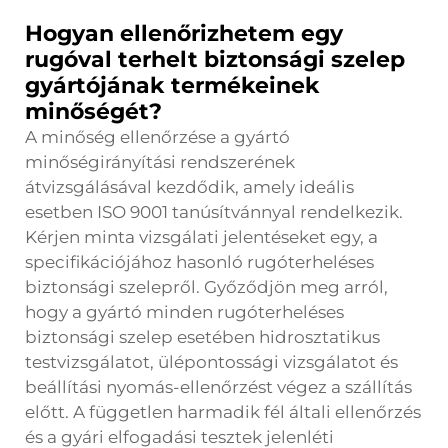
Hogyan ellenőrizhetem egy
rugóval terhelt biztonsági szelep
gyártójának termékeinek
minőségét?
A minőség ellenőrzése a gyártó
minőségirányítási rendszerének
átvizsgálásával kezdődik, amely ideális
esetben ISO 9001 tanúsítvánnyal rendelkezik.
Kérjen minta vizsgálati jelentéseket egy, a
specifikációjához hasonló rugóterheléses
biztonsági szelepről. Győződjön meg arról,
hogy a gyártó minden rugóterheléses
biztonsági szelep esetében hidrosztatikus
testvizsgálatot, ülépontossági vizsgálatot és
beállítási nyomás-ellenőrzést végez a szállítás
előtt. A független harmadik fél általi ellenőrzés
és a gyári elfogadási tesztek jelenléti