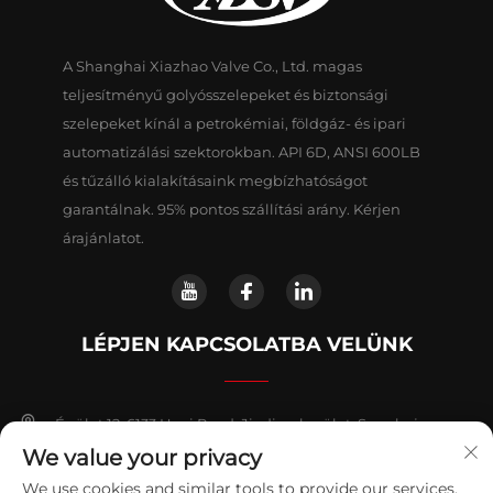
A Shanghai Xiazhao Valve Co., Ltd. magas
teljesítményű golyósszelepeket és biztonsági
szelepeket kínál a petrokémiai, földgáz- és ipari
automatizálási szektorokban. API 6D, ANSI 600LB
és tűzálló kialakításaink megbízhatóságot
garantálnak. 95% pontos szállítási arány. Kérjen
árajánlatot.
LÉPJEN KAPCSOLATBA VELÜNK
Épület 12, 6133 Huyi Road, Jiading kerület, Sanghaj
We value your privacy
+86-18018653319
We use cookies and similar tools to provide our services.