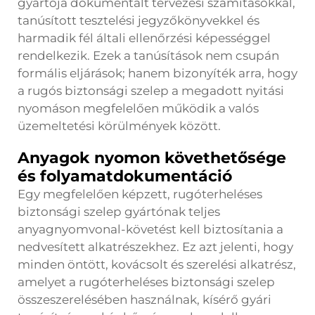
gyártója dokumentált tervezési számításokkal,
tanúsított tesztelési jegyzőkönyvekkel és
harmadik fél általi ellenőrzési képességgel
rendelkezik. Ezek a tanúsítások nem csupán
formális eljárások; hanem bizonyíték arra, hogy
a rugós biztonsági szelep a megadott nyitási
nyomáson megfelelően működik a valós
üzemeltetési körülmények között.
Anyagok nyomon követhetősége
és folyamatdokumentáció
Egy megfelelően képzett, rugóterheléses
biztonsági szelep gyártónak teljes
anyagnyomvonal-követést kell biztosítania a
nedvesített alkatrészekhez. Ez azt jelenti, hogy
minden öntött, kovácsolt és szerelési alkatrész,
amelyet a rugóterheléses biztonsági szelep
összeszerelésében használnak, kísérő gyári