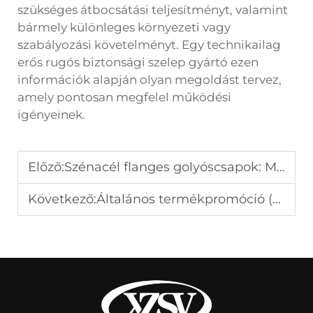
szükséges átbocsátási teljesítményt, valamint
bármely különleges környezeti vagy
szabályozási követelményt. Egy technikailag
erős
rugós biztonsági szelep
gyártó ezen
információk alapján olyan megoldást tervez,
amely pontosan megfelel működési
igényeinek.
Előző:
Szénacél flanges golyóscsapok: Megfelelő választás Önnek?
Következő:
Általános termékpromóció (Központi főblog) – A Google fő rangsorolási pozícióhoz