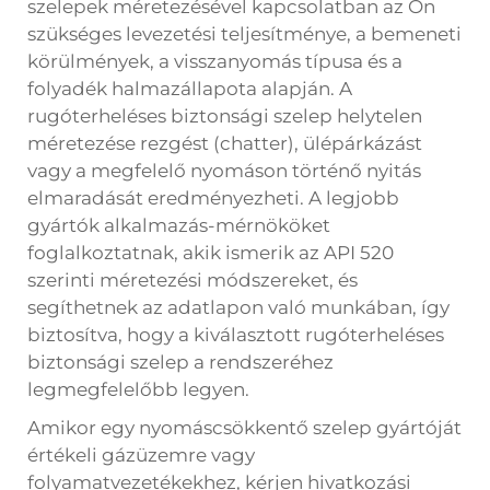
szelepek méretezésével kapcsolatban az Ön
szükséges levezetési teljesítménye, a bemeneti
körülmények, a visszanyomás típusa és a
folyadék halmazállapota alapján. A
rugóterheléses biztonsági szelep helytelen
méretezése rezgést (chatter), ülépárkázást
vagy a megfelelő nyomáson történő nyitás
elmaradását eredményezheti. A legjobb
gyártók alkalmazás-mérnököket
foglalkoztatnak, akik ismerik az API 520
szerinti méretezési módszereket, és
segíthetnek az adatlapon való munkában, így
biztosítva, hogy a kiválasztott rugóterheléses
biztonsági szelep a rendszeréhez
legmegfelelőbb legyen.
Amikor egy nyomáscsökkentő szelep gyártóját
értékeli gázüzemre vagy
folyamatvezetékekhez, kérjen hivatkozási