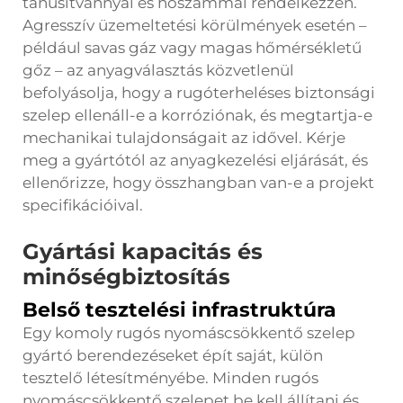
tanúsítvánnyal és hőszámmal rendelkezzen.
Agresszív üzemeltetési körülmények esetén –
például savas gáz vagy magas hőmérsékletű
gőz – az anyagválasztás közvetlenül
befolyásolja, hogy a rugóterheléses biztonsági
szelep ellenáll-e a korróziónak, és megtartja-e
mechanikai tulajdonságait az idővel. Kérje
meg a gyártótól az anyagkezelési eljárását, és
ellenőrizze, hogy összhangban van-e a projekt
specifikációival.
Gyártási kapacitás és
minőségbiztosítás
Belső tesztelési infrastruktúra
Egy komoly rugós nyomáscsökkentő szelep
gyártó berendezéseket épít saját, külön
tesztelő létesítményébe. Minden rugós
nyomáscsökkentő szelepet be kell állítani és