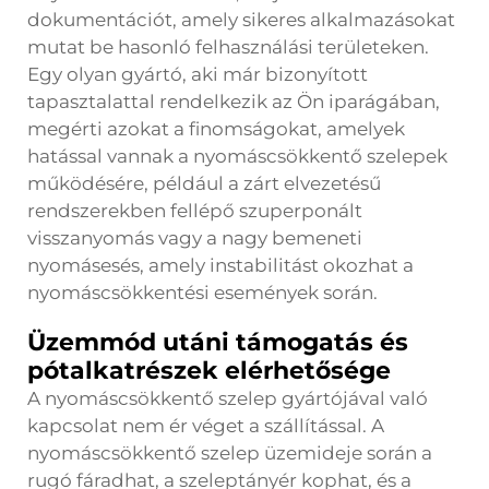
dokumentációt, amely sikeres alkalmazásokat
mutat be hasonló felhasználási területeken.
Egy olyan gyártó, aki már bizonyított
tapasztalattal rendelkezik az Ön iparágában,
megérti azokat a finomságokat, amelyek
hatással vannak a nyomáscsökkentő szelepek
működésére, például a zárt elvezetésű
rendszerekben fellépő szuperponált
visszanyomás vagy a nagy bemeneti
nyomásesés, amely instabilitást okozhat a
nyomáscsökkentési események során.
Üzemmód utáni támogatás és
pótalkatrészek elérhetősége
A nyomáscsökkentő szelep gyártójával való
kapcsolat nem ér véget a szállítással. A
nyomáscsökkentő szelep üzemideje során a
rugó fáradhat, a szeleptányér kophat, és a