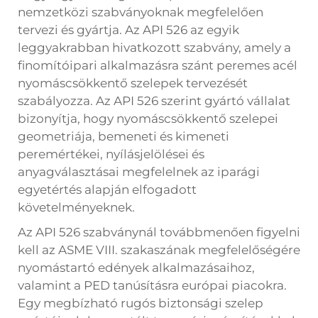
nemzetközi szabványoknak megfelelően
tervezi és gyártja. Az API 526 az egyik
leggyakrabban hivatkozott szabvány, amely a
finomítóipari alkalmazásra szánt peremes acél
nyomáscsökkentő szelepek tervezését
szabályozza. Az API 526 szerint gyártó vállalat
bizonyítja, hogy nyomáscsökkentő szelepei
geometriája, bemeneti és kimeneti
peremértékei, nyílásjelölései és
anyagválasztásai megfelelnek az iparági
egyetértés alapján elfogadott
követelményeknek.
Az API 526 szabványnál továbbmenően figyelni
kell az ASME VIII. szakaszának megfelelőségére
nyomástartó edények alkalmazásaihoz,
valamint a PED tanúsításra európai piacokra.
Egy megbízható rugós biztonsági szelep