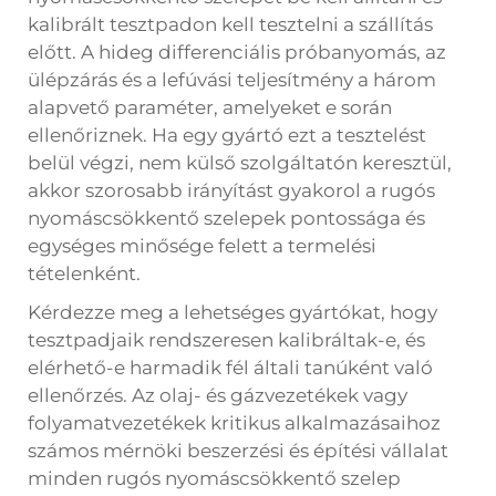
kalibrált tesztpadon kell tesztelni a szállítás
előtt. A hideg differenciális próbanyomás, az
ülépzárás és a lefúvási teljesítmény a három
alapvető paraméter, amelyeket e során
ellenőriznek. Ha egy gyártó ezt a tesztelést
belül végzi, nem külső szolgáltatón keresztül,
akkor szorosabb irányítást gyakorol a rugós
nyomáscsökkentő szelepek pontossága és
egységes minősége felett a termelési
tételenként.
Kérdezze meg a lehetséges gyártókat, hogy
tesztpadjaik rendszeresen kalibráltak-e, és
elérhető-e harmadik fél általi tanúként való
ellenőrzés. Az olaj- és gázvezetékek vagy
folyamatvezetékek kritikus alkalmazásaihoz
számos mérnöki beszerzési és építési vállalat
minden rugós nyomáscsökkentő szelep