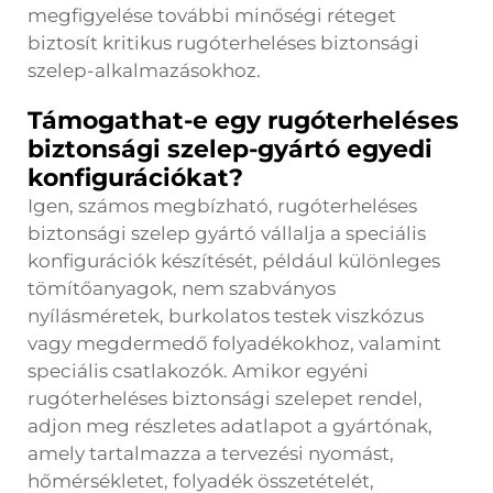
megfigyelése további minőségi réteget
biztosít kritikus rugóterheléses biztonsági
szelep-alkalmazásokhoz.
Támogathat-e egy rugóterheléses
biztonsági szelep-gyártó egyedi
konfigurációkat?
Igen, számos megbízható, rugóterheléses
biztonsági szelep gyártó vállalja a speciális
konfigurációk készítését, például különleges
tömítőanyagok, nem szabványos
nyílásméretek, burkolatos testek viszkózus
vagy megdermedő folyadékokhoz, valamint
speciális csatlakozók. Amikor egyéni
rugóterheléses biztonsági szelepet rendel,
adjon meg részletes adatlapot a gyártónak,
amely tartalmazza a tervezési nyomást,
hőmérsékletet, folyadék összetételét,