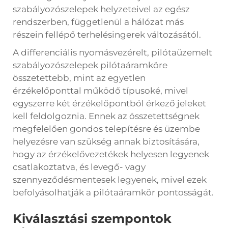
szabályozószelepek helyzeteivel az egész
rendszerben, függetlenül a hálózat más
részein fellépő terhelésingerek változásától.
A differenciális nyomásvezérelt, pilótaüzemelt
szabályozószelepek pilótaáramköre
összetettebb, mint az egyetlen
érzékelőponttal működő típusoké, mivel
egyszerre két érzékelőpontból érkező jeleket
kell feldolgoznia. Ennek az összetettségnek
megfelelően gondos telepítésre és üzembe
helyezésre van szükség annak biztosítására,
hogy az érzékelővezetékek helyesen legyenek
csatlakoztatva, és levegő- vagy
szennyeződésmentesek legyenek, mivel ezek
befolyásolhatják a pilótaáramkör pontosságát.
Kiválasztási szempontok