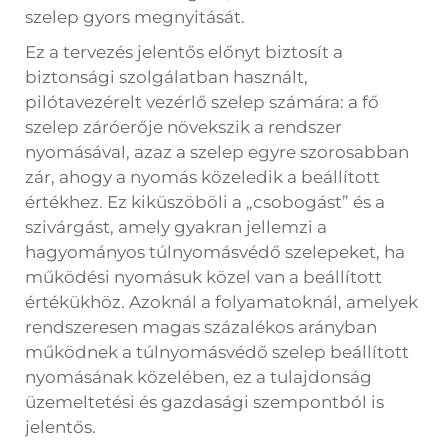
szelep gyors megnyitását.
Ez a tervezés jelentős előnyt biztosít a
biztonsági szolgálatban használt,
pilótavezérelt vezérlő szelep számára: a fő
szelep záróerője növekszik a rendszer
nyomásával, azaz a szelep egyre szorosabban
zár, ahogy a nyomás közeledik a beállított
értékhez. Ez kiküszöböli a „csobogást” és a
szivárgást, amely gyakran jellemzi a
hagyományos túlnyomásvédő szelepeket, ha
működési nyomásuk közel van a beállított
értékükhöz. Azoknál a folyamatoknál, amelyek
rendszeresen magas százalékos arányban
működnek a túlnyomásvédő szelep beállított
nyomásának közelében, ez a tulajdonság
üzemeltetési és gazdasági szempontból is
jelentős.