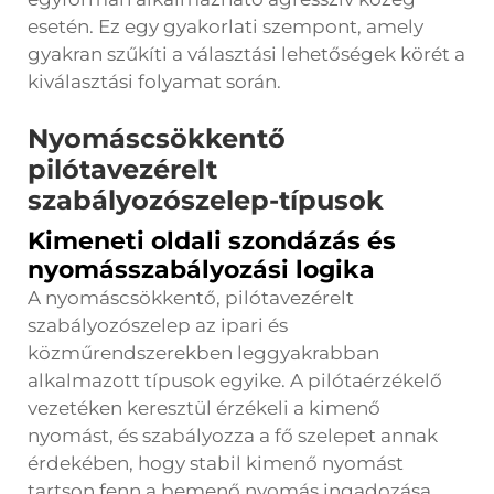
esetén. Ez egy gyakorlati szempont, amely
gyakran szűkíti a választási lehetőségek körét a
kiválasztási folyamat során.
Nyomáscsökkentő
pilótavezérelt
szabályozószelep-típusok
Kimeneti oldali szondázás és
nyomásszabályozási logika
A nyomáscsökkentő, pilótavezérelt
szabályozószelep az ipari és
közműrendszerekben leggyakrabban
alkalmazott típusok egyike. A pilótaérzékelő
vezetéken keresztül érzékeli a kimenő
nyomást, és szabályozza a fő szelepet annak
érdekében, hogy stabil kimenő nyomást
tartson fenn a bemenő nyomás ingadozása