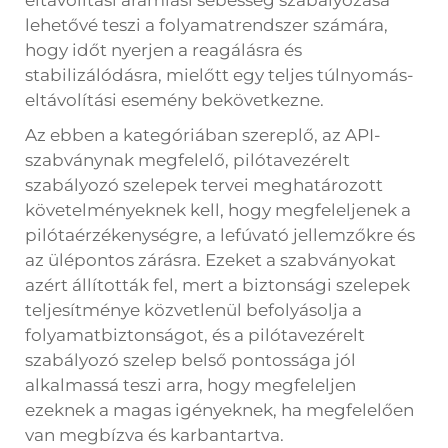
eltávolítási áramlási sebesség szabályozása
lehetővé teszi a folyamatrendszer számára,
hogy időt nyerjen a reagálásra és
stabilizálódásra, mielőtt egy teljes túlnyomás-
eltávolítási esemény bekövetkezne.
Az ebben a kategóriában szereplő, az API-
szabványnak megfelelő, pilótavezérelt
szabályozó szelepek tervei meghatározott
követelményeknek kell, hogy megfeleljenek a
pilótaérzékenységre, a lefúvató jellemzőkre és
az ülépontos zárásra. Ezeket a szabványokat
azért állították fel, mert a biztonsági szelepek
teljesítménye közvetlenül befolyásolja a
folyamatbiztonságot, és a pilótavezérelt
szabályozó szelep belső pontossága jól
alkalmassá teszi arra, hogy megfeleljen
ezeknek a magas igényeknek, ha megfelelően
van megbízva és karbantartva.