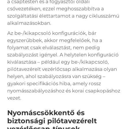
a csaptesten és a fogyasztói oldali
csővezetéken, ezzel meghosszabbítva a
szolgáltatási élettartamot a nagy ciklusszámú
alkalmazásokban.
Az be-/kikapcsoló konfigurációk, bár
egyszerűbbek, akkor megfelelőek, ha a
folyamat csak elválasztást, nem pedig
szabályozást igényel. A helytelen konfiguráció
kiválasztása – például egy be-/kikapcsoló,
pilótavezérelt vezérlőcsap alkalmazása olyan
helyen, ahol szabályozásra van szükség –
gyakori specifikációs hiba, amely rossz
nyomásszabályozáshoz és korai csapkopáshoz
vezet.
Nyomáscsökkentő és
biztonsági pilótavezérelt
vezérlőcsap-típusok