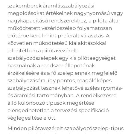
szakemberek áramlásszabályozási
megoldásokat értékelnek nagynyomású vagy
nagykapacitású rendszerekhez, a
pilóta által
működtetett vezérlőszelep
folyamatosan
előtérbe kerül mint preferált választás. A
közvetlen működtetésű kialakításokkal
ellentétben a pilótavezérelt
szabályozószelepek egy kis pilótaegységet
használnak a rendszer állapotának
érzékelésére és a fő szelep ennek megfelelő
szabályozására, így pontos, reagálóképes
szabályozást tesznek lehetővé széles nyomás-
és áramlási tartományban. A rendelkezésre
álló különböző típusok megértése
elengedhetetlen a tervezési specifikáció
véglegesítése előtt.
Minden pilótavezérelt szabályozószelep-típus