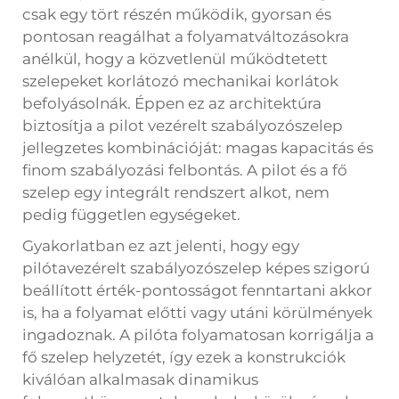
csak egy tört részén működik, gyorsan és
pontosan reagálhat a folyamatváltozásokra
anélkül, hogy a közvetlenül működtetett
szelepeket korlátozó mechanikai korlátok
befolyásolnák. Éppen ez az architektúra
biztosítja a pilot vezérelt szabályozószelep
jellegzetes kombinációját: magas kapacitás és
finom szabályozási felbontás. A pilot és a fő
szelep egy integrált rendszert alkot, nem
pedig független egységeket.
Gyakorlatban ez azt jelenti, hogy egy
pilótavezérelt szabályozószelep képes szigorú
beállított érték-pontosságot fenntartani akkor
is, ha a folyamat előtti vagy utáni körülmények
ingadoznak. A pilóta folyamatosan korrigálja a
fő szelep helyzetét, így ezek a konstrukciók
kiválóan alkalmasak dinamikus