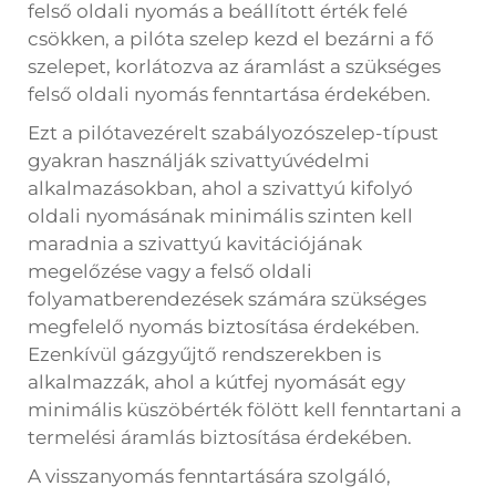
felső oldali nyomás a beállított érték felé
csökken, a pilóta szelep kezd el bezárni a fő
szelepet, korlátozva az áramlást a szükséges
felső oldali nyomás fenntartása érdekében.
Ezt a pilótavezérelt szabályozószelep-típust
gyakran használják szivattyúvédelmi
alkalmazásokban, ahol a szivattyú kifolyó
oldali nyomásának minimális szinten kell
maradnia a szivattyú kavitációjának
megelőzése vagy a felső oldali
folyamatberendezések számára szükséges
megfelelő nyomás biztosítása érdekében.
Ezenkívül gázgyűjtő rendszerekben is
alkalmazzák, ahol a kútfej nyomását egy
minimális küszöbérték fölött kell fenntartani a
termelési áramlás biztosítása érdekében.
A visszanyomás fenntartására szolgáló,