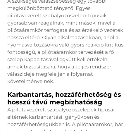
A szükséges válaszsebesség egy további
megkülönböztető tényező. Egyes
pilótavezérelt szabályozószelep-típusok
gyorsabban reagálnak, mint mások, mivel a
pilótaáramkör térfogata és az érzékelő vezeték
hossza eltérő. Olyan alkalmazásokban, ahol a
nyomásváltozásokra való gyors reakció kritikus
fontosságú, a pilótaáramkör tervezését a fő
szelep kapacitásával együtt kell értékelni
annak biztosítására, hogy a teljes rendszer
válaszideje megfeleljen a folyamat
követelményeinek.
Karbantartás, hozzáférhetőség és
hosszú távú megbízhatóság
A pilótavezérelt szabályozószelepek típusai
eltérnek karbantartási igényükben és
hozzáférhetőségükben is. A pilótaáramkör, bár