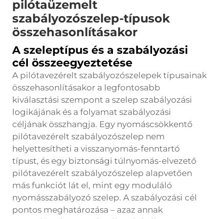
pilótaüzemelt
szabályozószelep-típusok
összehasonlításakor
A szeleptípus és a szabályozási
cél összeegyeztetése
A pilótavezérelt szabályozószelepek típusainak
összehasonlításakor a legfontosabb
kiválasztási szempont a szelep szabályozási
logikájának és a folyamat szabályozási
céljának összhangja. Egy nyomáscsökkentő
pilótavezérelt szabályozószelep nem
helyettesítheti a visszanyomás-fenntartó
típust, és egy biztonsági túlnyomás-elvezető
pilótavezérelt szabályozószelep alapvetően
más funkciót lát el, mint egy moduláló
nyomásszabályozó szelep. A szabályozási cél
pontos meghatározása – azaz annak