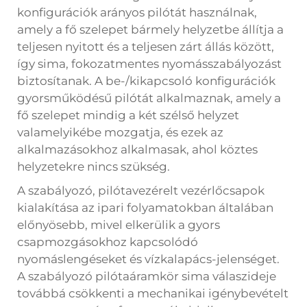
konfigurációk arányos pilótát használnak,
amely a fő szelepet bármely helyzetbe állítja a
teljesen nyitott és a teljesen zárt állás között,
így sima, fokozatmentes nyomásszabályozást
biztosítanak. A be-/kikapcsoló konfigurációk
gyorsműködésű pilótát alkalmaznak, amely a
fő szelepet mindig a két szélső helyzet
valamelyikébe mozgatja, és ezek az
alkalmazásokhoz alkalmasak, ahol köztes
helyzetekre nincs szükség.
A szabályozó, pilótavezérelt vezérlőcsapok
kialakítása az ipari folyamatokban általában
előnyösebb, mivel elkerülik a gyors
csapmozgásokhoz kapcsolódó
nyomáslengéseket és vízkalapács-jelenséget.
A szabályozó pilótaáramkör sima válaszideje
továbbá csökkenti a mechanikai igénybevételt