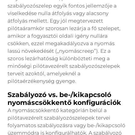
szabályozószelep egyik fontos jellemzője a
viselkedése nulla átfolyás vagy alacsony
átfolyás mellett. Egy jól megtervezett
pilótaáramkör szorosan lezárja a fő szelepet,
amikor a fogyasztói oldali igény nullára
csökken, ezzel megakadályozva a nyomás
lassú növekedését („nyomáscreep”). Ez a
szoros lezárhatóság különbözteti meg a
minőségi pilótavezérelt szabályozószelepek
terveit azoktól, amelyeknél a
pilótaérzékenység gyenge.
Szabályozó vs. be-/kikapcsoló
nyomáscsökkentő konfigurációk
A nyomáscsökkentő kategórián belül a
pilótavezérelt szabályozószelepek tervei
folyamatos szabályozásra vagy be-/kikapcsoló
üzemmódra is konfigurálhatók. A szabályozó