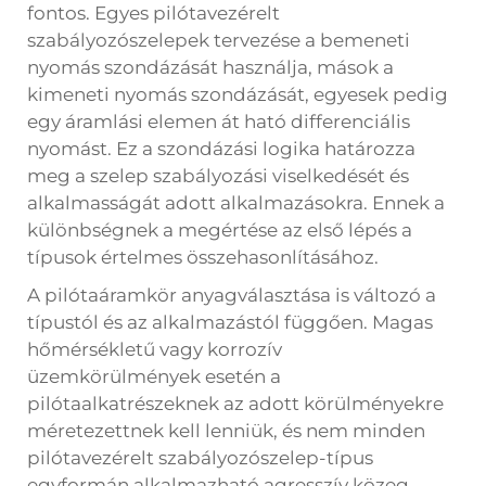
fontos. Egyes pilótavezérelt
szabályozószelepek tervezése a bemeneti
nyomás szondázását használja, mások a
kimeneti nyomás szondázását, egyesek pedig
egy áramlási elemen át ható differenciális
nyomást. Ez a szondázási logika határozza
meg a szelep szabályozási viselkedését és
alkalmasságát adott alkalmazásokra. Ennek a
különbségnek a megértése az első lépés a
típusok értelmes összehasonlításához.
A pilótaáramkör anyagválasztása is változó a
típustól és az alkalmazástól függően. Magas
hőmérsékletű vagy korrozív
üzemkörülmények esetén a
pilótaalkatrészeknek az adott körülményekre
méretezettnek kell lenniük, és nem minden
pilótavezérelt szabályozószelep-típus
egyformán alkalmazható agresszív közeg