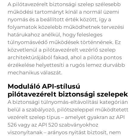
A pilótavezérelt biztonsági szelep szélesebb
működési tartományt kínál a normál üzemi
nyomás és a beállított érték között, így a
folyamatok közelebb működhetnek tervezési
határukahoz anélkül, hogy felesleges
túlnyomásvédő működések történnének. Ez
közvetlenül a pilótavezérelt vezérlő szelep
architektúrájából fakad, ahol a pilóta pontos
érzékelése helyettesíti a rugós lemez durvább
mechanikus válaszát.
Moduláló API-stílusú
pilótavezérelt biztonsági szelepek
A biztonsági túlnyomás-eltávolítási kategórián
belül a szabályozó, pilótszeleppel működtetett
vezérelt szelep típus – amelyet gyakran az API
526 vagy az API 520 szabványokhoz
viszonyítanak – arányos nyitást biztosít, nem