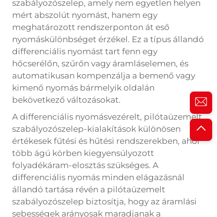
szabályozószelep, amely nem egyetlen helyen
mért abszolút nyomást, hanem egy
meghatározott rendszerponton át eső
nyomáskülönbséget érzékel. Ez a típus állandó
differenciális nyomást tart fenn egy
hőcserélőn, szűrőn vagy áramláselemen, és
automatikusan kompenzálja a bemenő vagy
kimenő nyomás bármelyik oldalán
bekövetkező változásokat.
A differenciális nyomásvezérelt, pilótaüzemelt
szabályozószelep-kialakítások különösen
értékesek fűtési és hűtési rendszerekben, ahol
több ágú körben kiegyensúlyozott
folyadékáram-elosztás szükséges. A
differenciális nyomás minden elágazásnál
állandó tartása révén a pilótaüzemelt
szabályozószelep biztosítja, hogy az áramlási
sebességek arányosak maradjanak a