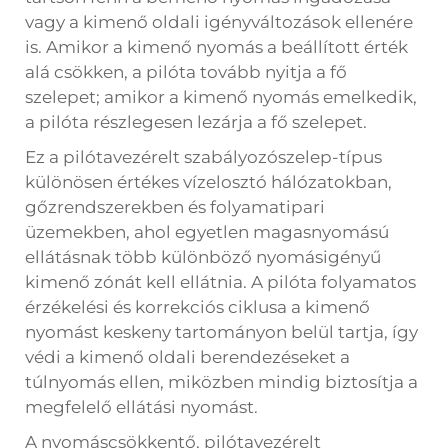
vagy a kimenő oldali igényváltozások ellenére
is. Amikor a kimenő nyomás a beállított érték
alá csökken, a pilóta tovább nyitja a fő
szelepet; amikor a kimenő nyomás emelkedik,
a pilóta részlegesen lezárja a fő szelepet.
Ez a pilótavezérelt szabályozószelep-típus
különösen értékes vízelosztó hálózatokban,
gőzrendszerekben és folyamatipari
üzemekben, ahol egyetlen magasnyomású
ellátásnak több különböző nyomásigényű
kimenő zónát kell ellátnia. A pilóta folyamatos
érzékelési és korrekciós ciklusa a kimenő
nyomást keskeny tartományon belül tartja, így
védi a kimenő oldali berendezéseket a
túlnyomás ellen, miközben mindig biztosítja a
megfelelő ellátási nyomást.
A nyomáscsökkentő, pilótavezérelt