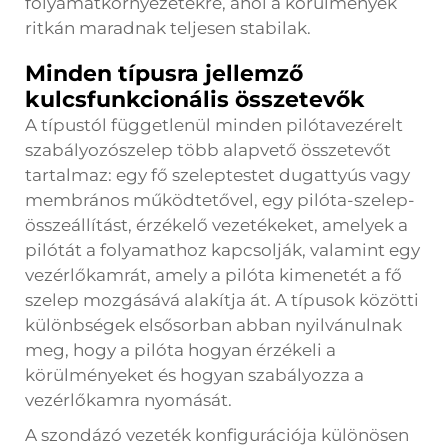
folyamatkörnyezetekre, ahol a körülmények
ritkán maradnak teljesen stabilak.
Minden típusra jellemző
kulcsfunkcionális összetevők
A típustól függetlenül minden pilótavezérelt
szabályozószelep több alapvető összetevőt
tartalmaz: egy fő szeleptestet dugattyús vagy
membrános működtetővel, egy pilóta-szelep-
összeállítást, érzékelő vezetékeket, amelyek a
pilótát a folyamathoz kapcsolják, valamint egy
vezérlőkamrát, amely a pilóta kimenetét a fő
szelep mozgásává alakítja át. A típusok közötti
különbségek elsősorban abban nyilvánulnak
meg, hogy a pilóta hogyan érzékeli a
körülményeket és hogyan szabályozza a
vezérlőkamra nyomását.
A szondázó vezeték konfigurációja különösen