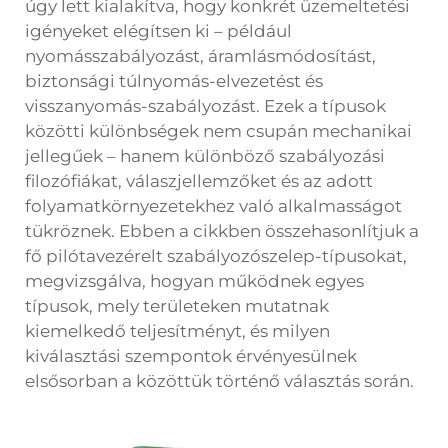
úgy lett kialakítva, hogy konkrét üzemeltetési
igényeket elégítsen ki – például
nyomásszabályozást, áramlásmódosítást,
biztonsági túlnyomás-elvezetést és
visszanyomás-szabályozást. Ezek a típusok
közötti különbségek nem csupán mechanikai
jellegűek – hanem különböző szabályozási
filozófiákat, válaszjellemzőket és az adott
folyamatkörnyezetekhez való alkalmasságot
tükröznek. Ebben a cikkben összehasonlítjuk a
fő pilótavezérelt szabályozószelep-típusokat,
megvizsgálva, hogyan működnek egyes
típusok, mely területeken mutatnak
kiemelkedő teljesítményt, és milyen
kiválasztási szempontok érvényesülnek
elsősorban a közöttük történő választás során.