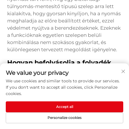
túlnyomás-mentesítő típusú szelep arra lett
kialakítva, hogy gyorsan kinyíljon, ha a nyomás
meghaladja az előre beállított értéket, ezzel
védelmet nyújtva a berendezéseknek. Ezeknek
a funkcióknak egyetlen szelepen belüli
kombinálása nem szokásos gyakorlat, és
különlegesen tervezett megoldást igényelne.
Hogyan befolyásolja a folyadék
típusa a pilótavezérelt szabályozó
We value your privacy
szelepek típusának
We use cookies and similar tools to provide our services.
kiválasztását?
If you don't want to accept all cookies, click Personalize
A folyadék típusa többféleképpen befolyásolja
cookies.
a pilótavezérelt szabályozószelepek
kiválasztását. A összenyomható folyadékok,
Accept all
például a gázok és gőzök nyomásváltozások
Personalize cookies
során másként viselkednek, mint a folyadékok,
KEZDŐLAP
TERMÉKEK
E-MAIL
TELEFON
ami meghatározza, hogy egy moduláló vagy