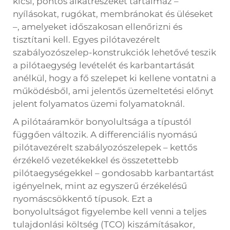
kicsi, pontos alkatrészeket tartalmaz –
nyílásokat, rugókat, membránokat és üléseket
–, amelyeket időszakosan ellenőrizni és
tisztítani kell. Egyes pilótavezérelt
szabályozószelep-konstrukciók lehetővé teszik
a pilótaegység levételét és karbantartását
anélkül, hogy a fő szelepet ki kellene vontatni a
működésből, ami jelentős üzemeltetési előnyt
jelent folyamatos üzemi folyamatoknál.
A pilótaáramkör bonyolultsága a típustól
függően változik. A differenciális nyomású
pilótavezérelt szabályozószelepek – kettős
érzékelő vezetékekkel és összetettebb
pilótaegységekkel – gondosabb karbantartást
igényelnek, mint az egyszerű érzékelésű
nyomáscsökkentő típusok. Ezt a
bonyolultságot figyelembe kell venni a teljes
tulajdonlási költség (TCO) kiszámításakor,