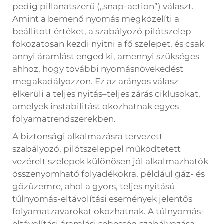
pedig pillanatszerű („snap-action”) választ.
Amint a bemenő nyomás megközelíti a
beállított értéket, a szabályozó pilótszelep
fokozatosan kezdi nyitni a fő szelepet, és csak
annyi áramlást enged ki, amennyi szükséges
ahhoz, hogy további nyomásnövekedést
megakadályozzon. Ez az arányos válasz
elkerüli a teljes nyitás–teljes zárás ciklusokat,
amelyek instabilitást okozhatnak egyes
folyamatrendszerekben.
A biztonsági alkalmazásra tervezett
szabályozó, pilótszeleppel működtetett
vezérelt szelepek különösen jól alkalmazhatók
összenyomható folyadékokra, például gáz- és
gőzüzemre, ahol a gyors, teljes nyitású
túlnyomás-eltávolítási események jelentős
folyamatzavarokat okozhatnak. A túlnyomás-