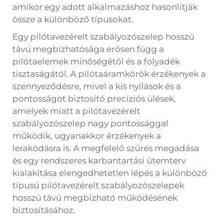
amikor egy adott alkalmazáshoz hasonlítják
össze a különböző típusokat.
Egy pilótavezérelt szabályozószelep hosszú
távú megbízhatósága erősen függ a
pilótaelemek minőségétől és a folyadék
tisztaságától. A pilótaáramkörök érzékenyek a
szennyeződésre, mivel a kis nyílások és a
pontosságot biztosító precíziós ülések,
amelyek miatt a pilótavezérelt
szabályozószelep nagy pontossággal
működik, ugyanakkor érzékenyek a
lerakódásra is. A megfelelő szűrés megadása
és egy rendszeres karbantartási ütemterv
kialakítása elengedhetetlen lépés a különböző
típusú pilótavezérelt szabályozószelepek
hosszú távú megbízható működésének
biztosításához.