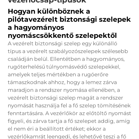
Hogyan különböznek a
pilótavezérelt biztonsági szelepek
a hagyományos
nyomáscsökkentő szelepektől
A vezérelt biztonsági szelep egy különálló
típus a vezérelt szabályozószelepek szélesebb
családján belül. Ellentétben a hagyományos,
rugóterhelésű túlnyomásvédő szelepekkel,
amelyek teljes mértékben a rugóerőre
támaszkodnak ahhoz, hogy a lemez zárva
maradjon a rendszer nyomása ellenében, a
vezérelt biztonsági szelep magát a rendszer
nyomását használja fel a fő szelep tömítésének
fenntartására. A vezérlőkör az előtöltő nyomást
figyeli, és zárva tartja a fő szelepet addig, amíg
el nem éri a beállított értéket; ekkor a
vezérlőkamrát leengedi, és lehetővé teszi a fő