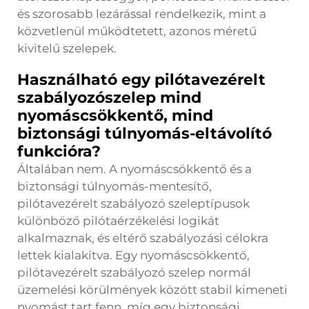
és szorosabb lezárással rendelkezik, mint a
közvetlenül működtetett, azonos méretű
kivitelű szelepek.
Használható egy pilótavezérelt
szabályozószelep mind
nyomáscsökkentő, mind
biztonsági túlnyomás-eltávolító
funkcióra?
Általában nem. A nyomáscsökkentő és a
biztonsági túlnyomás-mentesítő,
pilótavezérelt szabályozó szeleptípusok
különböző pilótaérzékelési logikát
alkalmaznak, és eltérő szabályozási célokra
lettek kialakítva. Egy nyomáscsökkentő,
pilótavezérelt szabályozó szelep normál
üzemelési körülmények között stabil kimeneti
nyomást tart fenn, míg egy biztonsági