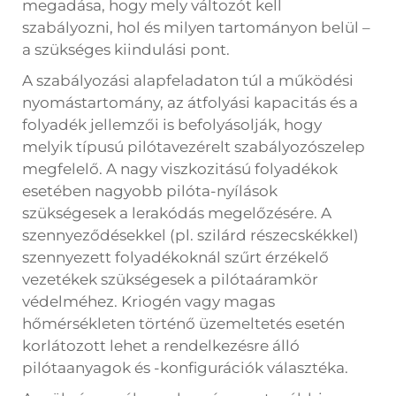
megadása, hogy mely változót kell
szabályozni, hol és milyen tartományon belül –
a szükséges kiindulási pont.
A szabályozási alapfeladaton túl a működési
nyomástartomány, az átfolyási kapacitás és a
folyadék jellemzői is befolyásolják, hogy
melyik típusú pilótavezérelt szabályozószelep
megfelelő. A nagy viszkozitású folyadékok
esetében nagyobb pilóta-nyílások
szükségesek a lerakódás megelőzésére. A
szennyeződésekkel (pl. szilárd részecskékkel)
szennyezett folyadékoknál szűrt érzékelő
vezetékek szükségesek a pilótaáramkör
védelméhez. Kriogén vagy magas
hőmérsékleten történő üzemeltetés esetén
korlátozott lehet a rendelkezésre álló
pilótaanyagok és -konfigurációk választéka.