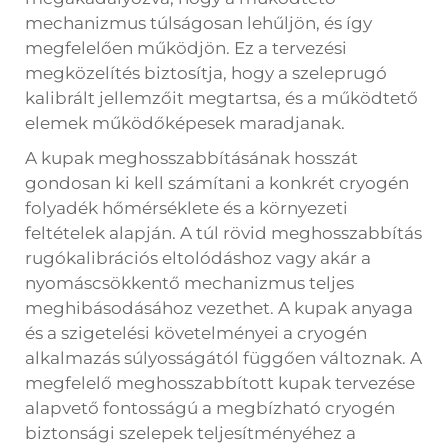
mechanizmus túlságosan lehűljön, és így
megfelelően működjön. Ez a tervezési
megközelítés biztosítja, hogy a szeleprugó
kalibrált jellemzőit megtartsa, és a működtető
elemek működőképesek maradjanak.
A kupak meghosszabbításának hosszát
gondosan ki kell számítani a konkrét cryogén
folyadék hőmérséklete és a környezeti
feltételek alapján. A túl rövid meghosszabbítás
rugókalibrációs eltolódáshoz vagy akár a
nyomáscsökkentő mechanizmus teljes
meghibásodásához vezethet. A kupak anyaga
és a szigetelési követelményei a cryogén
alkalmazás súlyosságától függően változnak. A
megfelelő meghosszabbított kupak tervezése
alapvető fontosságú a megbízható cryogén
biztonsági szelepek teljesítményéhez a