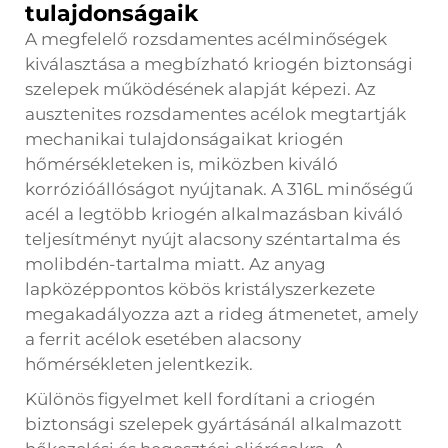
tulajdonságaik
A megfelelő rozsdamentes acélminőségek
kiválasztása a megbízható kriogén biztonsági
szelepek működésének alapját képezi. Az
ausztenites rozsdamentes acélok megtartják
mechanikai tulajdonságaikat kriogén
hőmérsékleteken is, miközben kiváló
korrózióállóságot nyújtanak. A 316L minőségű
acél a legtöbb kriogén alkalmazásban kiváló
teljesítményt nyújt alacsony széntartalma és
molibdén-tartalma miatt. Az anyag
lapközéppontos köbös kristályszerkezete
megakadályozza azt a rideg átmenetet, amely
a ferrit acélok esetében alacsony
hőmérsékleten jelentkezik.
Különös figyelmet kell fordítani a criogén
biztonsági szelepek gyártásánál alkalmazott