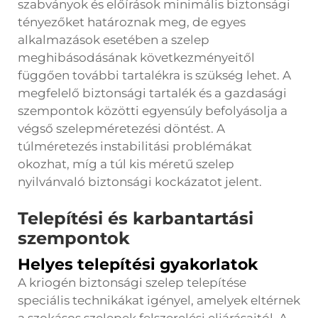
szabványok és előírások minimális biztonsági
tényezőket határoznak meg, de egyes
alkalmazások esetében a szelep
meghibásodásának következményeitől
függően további tartalékra is szükség lehet. A
megfelelő biztonsági tartalék és a gazdasági
szempontok közötti egyensúly befolyásolja a
végső szelepméretezési döntést. A
túlméretezés instabilitási problémákat
okozhat, míg a túl kis méretű szelep
nyilvánvaló biztonsági kockázatot jelent.
Telepítési és karbantartási
szempontok
Helyes telepítési gyakorlatok
A kriogén biztonsági szelep telepítése
speciális technikákat igényel, amelyek eltérnek