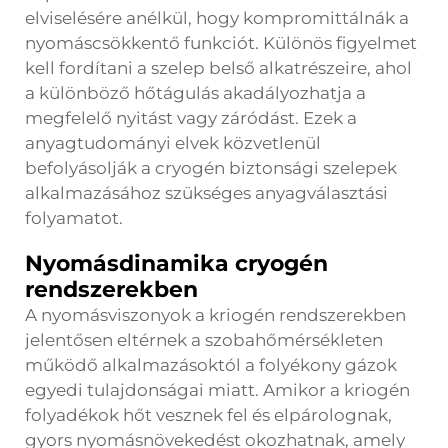
elviselésére anélkül, hogy kompromittálnák a
nyomáscsökkentő funkciót. Különös figyelmet
kell fordítani a szelep belső alkatrészeire, ahol
a különböző hőtágulás akadályozhatja a
megfelelő nyitást vagy záródást. Ezek a
anyagtudományi elvek közvetlenül
befolyásolják a cryogén biztonsági szelepek
alkalmazásához szükséges anyagválasztási
folyamatot.
Nyomásdinamika cryogén
rendszerekben
A nyomásviszonyok a kriogén rendszerekben
jelentősen eltérnek a szobahőmérsékleten
működő alkalmazásoktól a folyékony gázok
egyedi tulajdonságai miatt. Amikor a kriogén
folyadékok hőt vesznek fel és elpárolognak,
gyors nyomásnövekedést okozhatnak, amely