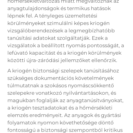
hőmérsékletváltozás miatt megváltoznak az
anyagtulajdonságok és termikus hatások
lépnek fel. A tényleges üzemeltetési
körülményeket szimulálni képes kriogén
vizsgálóberendezések a legmegbízhatóbb
tanúsítási adatokat szolgáltatják. Ezek a
vizsgálatok a beállított nyomás pontosságát, a
lefúvató kapacitást és a kriogén körülmények
közötti újra-záródási jellemzőket ellenőrzik.
A kriogén biztonsági szelepek tanúsításához
szükséges dokumentációs követelmények
túlmutatnak a szokásos nyomáscsökkentő
szelepekre vonatkozó nyilvántartásokon, és
magukban foglalják az anyagtanúsítványokat,
a kriogén tesztadatokat és a hőmérsékleti
elemzés eredményeit. Az anyagok és gyártási
folyamatok nyomon követhetősége döntő
fontosságú a biztonsági szempontból kritikus