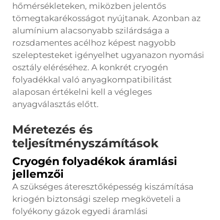
hőmérsékleteken, miközben jelentős
tömegtakarékosságot nyújtanak. Azonban az
alumínium alacsonyabb szilárdsága a
rozsdamentes acélhoz képest nagyobb
szeleptesteket igényelhet ugyanazon nyomási
osztály eléréséhez. A konkrét cryogén
folyadékkal való anyagkompatibilitást
alaposan értékelni kell a végleges
anyagválasztás előtt.
Méretezés és
teljesítményszámítások
Cryogén folyadékok áramlási
jellemzői
A szükséges áteresztőképesség kiszámítása
kriogén biztonsági szelep
megköveteli a
folyékony gázok egyedi áramlási