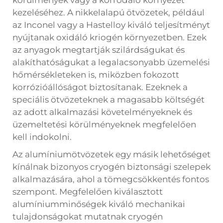
körülmények vagy a korrodáló környezet
kezeléséhez. A nikkelalapú ötvözetek, például
az Inconel vagy a Hastelloy kiváló teljesítményt
nyújtanak oxidáló kriogén környezetben. Ezek
az anyagok megtartják szilárdságukat és
alakíthatóságukat a legalacsonyabb üzemelési
hőmérsékleteken is, miközben fokozott
korrózióállóságot biztosítanak. Ezeknek a
speciális ötvözeteknek a magasabb költségét
az adott alkalmazási követelményeknek és
üzemeltetési körülményeknek megfelelően
kell indokolni.
Az alumíniumötvözetek egy másik lehetőséget
kínálnak bizonyos cryogén biztonsági szelepek
alkalmazására, ahol a tömegcsökkentés fontos
szempont. Megfelelően kiválasztott
alumíniumminőségek kiváló mechanikai
tulajdonságokat mutatnak cryogén