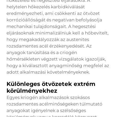
hőkezelési és hegesztési eljárásokra. A
helytelen hőkezelés karbidkiválását
eredményezheti, ami csökkenti az ötvözet
korrózióállóságát és negatívan befolyásolja
mechanikai tulajdonságait. A hegesztési
eljárásoknak minimalizálniuk kell a hőbevitelt,
hogy megakadályozzák az austenites
rozsdamentes acél érzékenyedését. Az
anyagok tanúsítása és a criogén
hőmérsékleten végzett vizsgálatok igazolják,
hogy a kiválasztott anyagminőség megfelel az
adott alkalmazási követelményeknek.
Különleges ötvözetek extrém
körülményekhez
Egyes kriogén alkalmazások szokásos
rozsdamentes acélminőségeken túlmutató
anyagokat igényelnek a szélsőséges