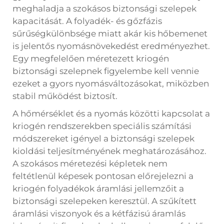
meghaladja a szokásos biztonsági szelepek
kapacitását. A folyadék- és gőzfázis
sűrűségkülönbsége miatt akár kis hőbemenet
is jelentős nyomásnövekedést eredményezhet.
Egy megfelelően méretezett kriogén
biztonsági szelepnek figyelembe kell vennie
ezeket a gyors nyomásváltozásokat, miközben
stabil működést biztosít.
A hőmérséklet és a nyomás közötti kapcsolat a
kriogén rendszerekben speciális számítási
módszereket igényel a biztonsági szelepek
kioldási teljesítményének meghatározásához.
A szokásos méretezési képletek nem
feltétlenül képesek pontosan előrejelezni a
kriogén folyadékok áramlási jellemzőit a
biztonsági szelepeken keresztül. A szűkített
áramlási viszonyok és a kétfázisú áramlás