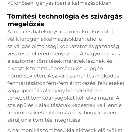
különösen igényes ipari alkalmazásokban.
Tömítési technológia és szivárgás
megelőzés
A tömítés hatékonysága még kritikusabbá
válik kriogén alkalmazásokban, ahol a
szivárgás biztonsági kockázatot és gazdasági
veszteséget eredményezhet. A hagyományos
elasztomer tömítések merevek lesznek, és
elvesztik tömítőképességüket kriogén
hőmérsékleten. A szivárgásmentes működés
fenntartásához fém-fém érintkezési felületeket
vagy speciális alacsony hőmérsékletre
tervezett tömítőanyagokat kell alkalmazni. A
szelepülés kialakításának képesnek kell lennie
a hőmérsékleti ciklusokra úgy, hogy közben ne
sérüljön a tömítés integritása.
A harmonikás tömítésű kialakítások előnyöket