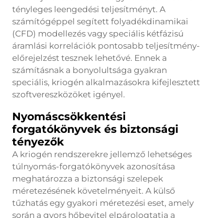
tényleges leengedési teljesítményt. A
számítógéppel segített folyadékdinamikai
(CFD) modellezés vagy speciális kétfázisú
áramlási korrelációk pontosabb teljesítmény-
előrejelzést tesznek lehetővé. Ennek a
számításnak a bonyolultsága gyakran
speciális, kriogén alkalmazásokra kifejlesztett
szoftvereszközöket igényel.
Nyomáscsökkentési
forgatókönyvek és biztonsági
tényezők
A kriogén rendszerekre jellemző lehetséges
túlnyomás-forgatókönyvek azonosítása
meghatározza a biztonsági szelepek
méretezésének követelményeit. A külső
tűzhatás egy gyakori méretezési eset, amely
során a gyors hőbevitel elpárologtatja a