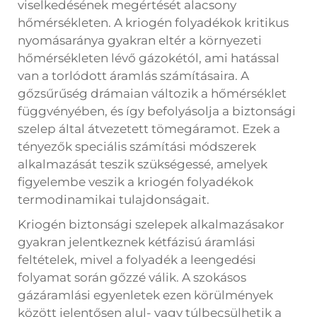
viselkedésének megértését alacsony
hőmérsékleten. A kriogén folyadékok kritikus
nyomásaránya gyakran eltér a környezeti
hőmérsékleten lévő gázokétól, ami hatással
van a torlódott áramlás számításaira. A
gőzsűrűség drámaian változik a hőmérséklet
függvényében, és így befolyásolja a biztonsági
szelep által átvezetett tömegáramot. Ezek a
tényezők speciális számítási módszerek
alkalmazását teszik szükségessé, amelyek
figyelembe veszik a kriogén folyadékok
termodinamikai tulajdonságait.
Kriogén biztonsági szelepek alkalmazásakor
gyakran jelentkeznek kétfázisú áramlási
feltételek, mivel a folyadék a leengedési
folyamat során gőzzé válik. A szokásos
gázáramlási egyenletek ezen körülmények
között jelentősen alul- vagy túlbecsülhetik a