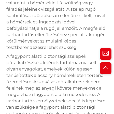
valamint a hőmérsékleti feszültség vagy
fáradás jeleinek vizsgálatát. A szelep rugó
kalibrálását időszakosan ellenőrizni kell, mivel
a hőmérséklet-ingadozás idővel
befolyásolhatja a rugó jellemzőit. A megfelelő
karbantartás ellenőrzéséhez speciális, kriogén
körülményeket szimulálni képes
tesztberendezésre lehet szükség.
A fagypont alatti biztonsági szelepek
pótalkatrészkészletének tartalmaznia kell
olyan anyagokat, amelyek különlegesen
tanúsítottak alacsony hőmérsékleten történő
üzemelésre. A szokásos pótalkatrészek nem
felelnek meg az anyagi követelményeknek a
megbízható fagypont alatti működéshez. A
karbantartó személyzetnek speciális képzésre
van szüksége a fagypont alatti biztonsági
szelepek szervizelésének és javításának egyedi