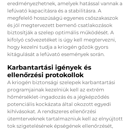
eredményezhetnek, amelyek hatással vannak a
lefúvató kapacitásra és a stabilitásra. A
megfelelő hosszúságú egyenes csőszakaszok
és jól megtervezett bemenő csatlakozások
biztosítják a szelep optimális működését. A
kifolyó csővezetéket is úgy kell megtervezni,
hogy kezelni tudja a kriogén gőzök gyors
kitágulását a lefúvató események során.
Karbantartási igények és
ellenőrzési protokollok
A kriogén biztonsági szelepek karbantartási
programjainak kezelniük kell az extrém
hőmérséklet-ingadozás és a jégképződés
potenciális kockázata által okozott egyedi
kihívásokat. A rendszeres ellenőrzési
ütemterveknek tartalmazniuk kell az elnyújtott
tok szigetelésének épségének ellenőrzését,