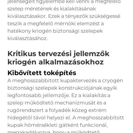
jelenségeit figyelembe kell venni a megfelelő
szelep méretének és kialakításának
kiválasztásakor. Ezek a tényezők szükségessé
teszik a megfelelő mérnöki elemzést a
hatékony kriogén biztonsági szelepek
kiválasztásához.
Kritikus tervezési jellemzők
kriogén alkalmazásokhoz
Kibővített toképítés
A meghosszabbított kupaktervezés a cryogén
biztonsági szelepek konstrukciójának egyik
legfontosabb jellemzője. Ez a kialakítás a
szelep működtető mechanizmusát és a
rugórendszert a folyadék közeg extrém
hidegétől távol helyezi el. A meghosszabbított
kupak hőmérsékleti gátként funkcionál,
megakadályozva, hogy a működtető