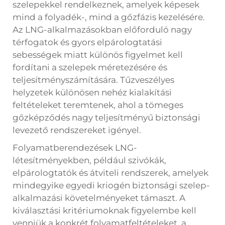
szelepekkel rendelkeznek, amelyek képesek
mind a folyadék-, mind a gőzfázis kezelésére.
Az LNG-alkalmazásokban előforduló nagy
térfogatok és gyors elpárologtatási
sebességek miatt különös figyelmet kell
fordítani a szelepek méretezésére és
teljesítményszámítására. Tűzveszélyes
helyzetek különösen nehéz kialakítási
feltételeket teremtenek, ahol a tömeges
gőzképződés nagy teljesítményű biztonsági
levezető rendszereket igényel.
Folyamatberendezések LNG-
létesítményekben, például szivókák,
elpárologtatók és átviteli rendszerek, amelyek
mindegyike egyedi kriogén biztonsági szelep-
alkalmazási követelményeket támaszt. A
kiválasztási kritériumoknak figyelembe kell
venniük a konkrét folyamatfeltételeket, a