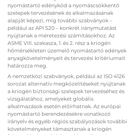
nyomástartó edénykód a nyomáscsökkentő
szelepek tervezésének és alkalmazásának
alapját képezi, míg további szabványok –
például az API 520 – konkrét iránymutatást
nyújtanak a méretezési számításokhoz. Az
ASME VIII. szakasza, 1. és 2. rész a kriogén
hőmérsékleten üzemelő nyomástartó edények
anyagkövetelményeit és tervezési kritériumait
határozza meg.
A nemzetközi szabványok, például az ISO 4126
sorozat alternatív megközelítéseket nyújtanak
a kriogén biztonsági szelepek tervezéséhez és
vizsgálatához, amelyeket globális
alkalmazások esetén előírhatnak. Az európai
nyomástartó berendezésekre vonatkozó
irányelv és egyéb régiós szabályozások további
követelményeket támasztanak a kriogén