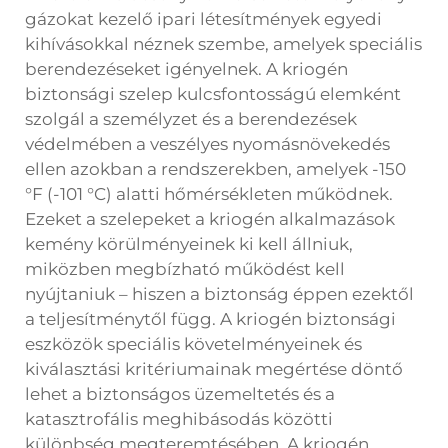
gázokat kezelő ipari létesítmények egyedi
kihívásokkal néznek szembe, amelyek speciális
berendezéseket igényelnek. A kriogén
biztonsági szelep kulcsfontosságú elemként
szolgál a személyzet és a berendezések
védelmében a veszélyes nyomásnövekedés
ellen azokban a rendszerekben, amelyek -150
°F (-101 °C) alatti hőmérsékleten működnek.
Ezeket a szelepeket a kriogén alkalmazások
kemény körülményeinek ki kell állniuk,
miközben megbízható működést kell
nyújtaniuk – hiszen a biztonság éppen ezektől
a teljesítménytől függ. A kriogén biztonsági
eszközök speciális követelményeinek és
kiválasztási kritériumainak megértése döntő
lehet a biztonságos üzemeltetés és a
katasztrofális meghibásodás közötti
különbség megteremtésében. A kriogén