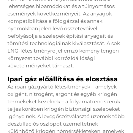
lehetséges hibamódokat és a túlnyomásos
események következményeit. Az anyagok
kompatibilitása a földgázzal és annak
nyomokban jelen lévő összetevőivel
befolyásolja a szelepek építési anyagait és
tömítési technológiáinak kiválasztását. A sok
LNG-létesítményre jellemző kemény tengeri
környezet további korrózióállósági
követelményeket támaszt.
Ipari gáz előállítása és elosztása
Az ipari gázgyártó létesítmények – amelyek
oxigént, nitrogént, argont és egyéb kriogén
termékeket kezelnek – a folyamatrendszerük
teljes körében kriogén biztonsági szelepeket
igényelnek. A levegőszétválasztó üzemek több
desztillációs oszlopot üzemeltetnek
különböző kriogén hőmérsékleteken, amelyek