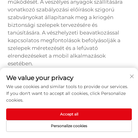
működését. A veszélyes anyagok szállítására
vonatkozó szabályozási előírások szigorú
szabványokat állapítanak meg a kriogén
biztonsági szelepek tervezésére és
tanúsítására. A vészhelyzeti beavatkozással
kapcsolatos megfontolások befolyásolják a
szelepek méretezését és a lefúvató
elrendezéseket a mobil alkalmazások
esetében.
We value your privacy
GYIK
We use cookies and similar tools to provide our services.
Mi teszi különlegessé a kriogén
If you don't want to accept all cookies, click Personalize
biztonsági szelepet egy szokásos
cookies.
nyomáscsökkentő szeleptől?
A kriogén biztonsági szelep speciális tervezési
Accept all
jellemzőket tartalmaz, amelyek lehetővé teszik
Personalize cookies
a szélsőségesen alacsony hőmérsékletek és a
FŐOLDAL
TERMÉKEK
E-MAIL
TEL
folyékony gázok egyedi tulajdonságainak