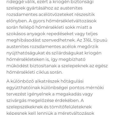
rideggé válik, ezért a kriogén biztonsági
szelepek gyártásához az austenites
rozsdamentes acélötvözeteket részesítik
előnyben. A gyors hőmérsékletváltozások
során fellépő hőmérsékleti sokk miatt a
szokásos anyagok repedéseket vagy teljes
meghibásodást szenvedhetnek. Az 316L típusú
austenites rozsdamentes acélok megőrzik
nyújthatóságukat és szilárdságukat kriogén
hőmérsékleteken is, így megbízható
működést biztosítanak a szelepeknek az egész
hőmérsékleti ciklus során.
A különböző alkatrészek hőtágulási
együtthatóinak különbségei pontos mérnöki
tervezést igényelnek a megakadás vagy
szivárgás megelőzése érdekében. A
szelepszékeknek és tömítőfelületeknek
képesnek kell lenniük a méretváltozások