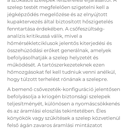
a szokásos szelepek felszerelési eljárásaitól. A
szelep testét megfelelően szigetelni kell a
jégképződés megelőzése és az elnyújtott
kupaktervezés által biztosított hőszigetelés
fenntartása érdekében. A csőfeszültség-
analízis kritikussá válik, mivel a
hőmérsékletciklusok jelentős kiterjedési és
összehúzódási erőket generálnak, amelyek
befolyásolhatják a szelep helyzetét és
működését. A tartószerkezeteknek ezen
hőmozgásokat fel kell tudniuk venni anélkül,
hogy túlzott terhelést rónának a szelepre.
A bemenő csővezeték-konfiguráció jelentősen
befolyásolja a kriogén biztonsági szelepek
teljesítményét, különösen a nyomáscsökkenés
és az áramlási eloszlás tekintetében. Éles
könyökök vagy szűkítések a szelep közvetlenül
felső ágán zavaros áramlási mintázatot