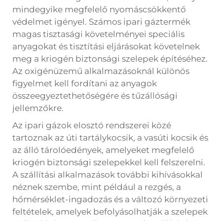
mindegyike megfelelő nyomáscsökkentő
védelmet igényel. Számos ipari gáztermék
magas tisztasági követelményei speciális
anyagokat és tisztítási eljárásokat követelnek
meg a kriogén biztonsági szelepek építéséhez.
Az oxigénüzemű alkalmazásoknál különös
figyelmet kell fordítani az anyagok
összeegyeztethetőségére és tűzállósági
jellemzőkre.
Az ipari gázok elosztó rendszerei közé
tartoznak az úti tartálykocsik, a vasúti kocsik és
az álló tárolóedények, amelyeket megfelelő
kriogén biztonsági szelepekkel kell felszerelni.
A szállítási alkalmazások további kihívásokkal
néznek szembe, mint például a rezgés, a
hőmérséklet-ingadozás és a változó környezeti
feltételek, amelyek befolyásolhatják a szelepek