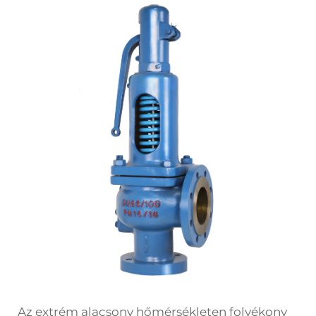
Az extrém alacsony hőmérsékleten folyékony