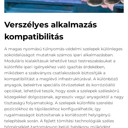
Verszélyes alkalmazás
kompatibilitás
A magas nyomású túlnyomás-védelmi szelepek különleges
sokoldalúságot mutatnak számos ipari alkalmazásban.
Moduláris kialakításuk lehetővé teszi testreszabásukat a
különféle ipari igényekhez való igazítás érdekében,
miközben a szabványos csatlakozások biztosítják a
kompatibilitást a meglévő infrastruktúrával. A különböző
anyagok, beleértve speciális ötvözeteket és korrózióálló
opciókat, lehetővé teszik, hogy ezek a szelepek széleskörű
közegekkel dolgozzanak, agresszív vegyi anyagoktól a nagy
tisztaságú folyamatokig. A szelepek különféle szerelési
pozíciókhoz és tájolásokhoz konfigurálhatók, így
rugalmasságot biztosítanak a korlátozott helyigényű
telepítések során. A fejlett tömítési technológiák széles
hőmérséklet-tartományon belüli hatékony működést