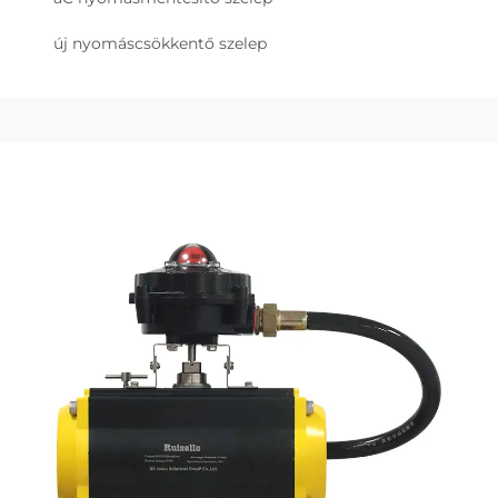
új nyomáscsökkentő szelep