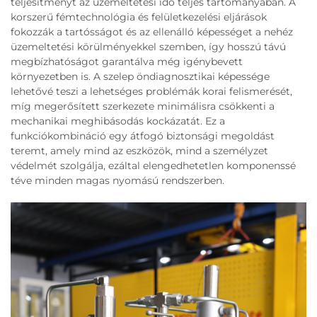
teljesítményt az üzemeltetési idő teljes tartományában. A
korszerű fémtechnológia és felületkezelési eljárások
fokozzák a tartósságot és az ellenálló képességet a nehéz
üzemeltetési körülményekkel szemben, így hosszú távú
megbízhatóságot garantálva még igénybevett
környezetben is. A szelep öndiagnosztikai képessége
lehetővé teszi a lehetséges problémák korai felismerését,
míg megerősített szerkezete minimálisra csökkenti a
mechanikai meghibásodás kockázatát. Ez a
funkciókombináció egy átfogó biztonsági megoldást
teremt, amely mind az eszközök, mind a személyzet
védelmét szolgálja, ezáltal elengedhetetlen komponenssé
téve minden magas nyomású rendszerben.