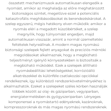
összetett mechanizmusok automatikusan elengedik a
nyomást, amikor az meghaladja az előre meghatározott
biztonságos szintet, megelőzve ezzel a potenciális
katasztrofális meghibásodásokat és berendezéskárokat. A
szelep egyszerű, mégis hatékony elven működik: amikor a
nyomás eléri a megadott küszöbértéket, a szelep
megnyílik, hogy túlnyomást engedjen, majd
automatikusan visszazár, amint a normál üzemeltetési
feltételek helyreállnak. A modern magas nyomású
biztonsági szelepek fejlett anyagokat és precíziós mérnöki
megoldásokat alkalmaznak, hogy a megbízható
teljesítményt igénylő környezetekben is biztosítsák a
megbízható működést. Ezek a szelepek állítható
nyomásbeállítási lehetőségekkel, korrózióálló
alkatrészekkel és különféle csatlakozási opciókkal
rendelkeznek, így különböző rendszerkövetelményekhez is
alkalmazhatók. Ezeket a szelepeket széles körben használják
többek között az olaj- és gáziparban, vegyiparban,
energiatermelésben és gyógyszeriparban. Lényeges
komponensei a nyomástartó edényeknek, kazánoknak,
kompresszoroknak és más magas nyomású rendszereknek.