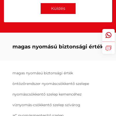
Küldés
magas nyomású biztonsági érték
magas nyomású biztonsági érték
öntözőrendszer nyomáscsökkentő szelepe
nyomáscsökkentő szelep kemencéhez
víznyomás-csökkentő szelep szivárog
aC nyomásmentesítő szelep