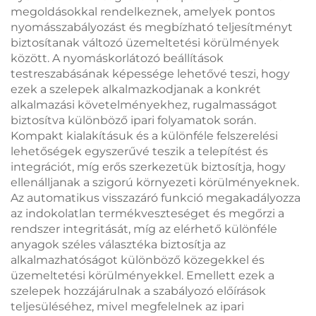
megoldásokkal rendelkeznek, amelyek pontos
nyomásszabályozást és megbízható teljesítményt
biztosítanak változó üzemeltetési körülmények
között. A nyomáskorlátozó beállítások
testreszabásának képessége lehetővé teszi, hogy
ezek a szelepek alkalmazkodjanak a konkrét
alkalmazási követelményekhez, rugalmasságot
biztosítva különböző ipari folyamatok során.
Kompakt kialakításuk és a különféle felszerelési
lehetőségek egyszerűvé teszik a telepítést és
integrációt, míg erős szerkezetük biztosítja, hogy
ellenálljanak a szigorú környezeti körülményeknek.
Az automatikus visszazáró funkció megakadályozza
az indokolatlan termékveszteséget és megőrzi a
rendszer integritását, míg az elérhető különféle
anyagok széles választéka biztosítja az
alkalmazhatóságot különböző közegekkel és
üzemeltetési körülményekkel. Emellett ezek a
szelepek hozzájárulnak a szabályozó előírások
teljesüléséhez, mivel megfelelnek az ipari