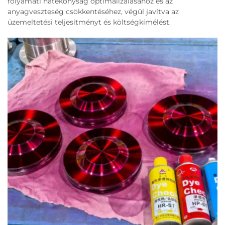
folyamati hatékonyság optimalizálásához és az
anyagveszteség csökkentéséhez, végül javítva az
üzemeltetési teljesítményt és költségkímélést.