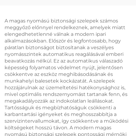
testreszabható
túlnyomásvédelem
petrokémiai
vegyi üzemek
üzemekhez
számára
A magas nyomású biztonsági szelepek számos
meggyőző előnnyel rendelkeznek, amelyek miatt
elengedhetetlenné válnak a modern ipari
alkalmazásokban. Először és legfontosabb, hogy
páratlan biztonságot biztosítanak a veszélyes
nyomásszintek automatikus reagálásával emberi
beavatkozás nélkül. Ez az automatikus válaszadó
képesség folyamatos védelmet nyújt, jelentősen
csökkentve az eszköz meghibásodásának és
munkahelyi balesetek kockázatát. A szelepek
hozzájárulnak az üzemeltetési hatékonysághoz is,
mivel optimális rendszernyomást tartanak fenn, és
megakadályozzák az indokolatlan leállásokat.
Tartósságuk és megbízhatóságuk csökkenti a
karbantartási igényeket és meghosszabbítja a
szervizintervallumokat, így csökkentve a működési
költségeket hosszú távon. A modern magas
nyomású biztonsági szelepek pontossági mérnöki