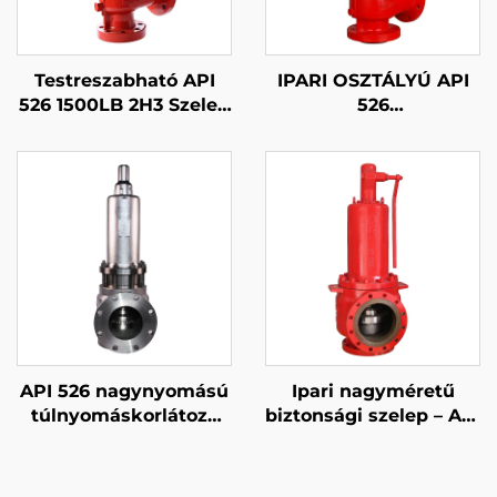
Testreszabható API
IPARI OSZTÁLYÚ API
526 1500LB 2H3 Szelep
526
– WCB/316-os Trim,
NYOMÁSKORLÁTOZÓ
Állítható Kifúvási Idő,
SZELEP – 900LB 4N6 –
LNG Üzemekhez és
WCB/316 KÉSZÜLÉK –
Finomítókhoz
ÁLLÍTHATÓ KAZÁN/
KOMPRESSZORRENDSZ
API 526 nagynyomású
Ipari nagyméretű
túlnyomáskorlátozó
biztonsági szelep – API
szelep – 600LB 4P6 –
526 8T10 – 300LB WCB
WCB/316 kivitel – gőz-
és 316 trim –
és gázvédelem –
megbízható