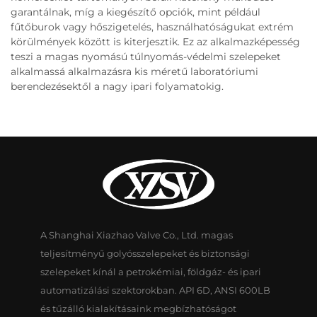
garantálnak, míg a kiegészítő opciók, mint például
fűtőburok vagy hőszigetelés, használhatóságukat extrém
körülmények között is kiterjesztik. Ez az alkalmazképesség
teszi a magas nyomású túlnyomás-védelmi szelepeket
alkalmassá alkalmazásra kis méretű laboratóriumi
berendezésektől a nagy ipari folyamatokig.
A Shanghai Xiazhao Valve Co., Ltd. magas
teljesítményű golyósszelepeket és biztonsági
szelepeket kínál a petrokémiai, földgáz- és ipari
automatizálási szektorokban. API 6D, ANSI 600LB
és tűzálló kialakításaink megbízhatóságot