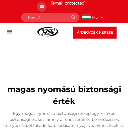
[email protected]
HU
ÁRJEGYZÉK KÉRÉSE
magas nyomású biztonsági
érték
Egy magas nyomású biztonsági szelep egy kritikus
biztonsági eszköz, amely a rendszerek és berendezések
túlnyomásból fakadó károsodásától nyújt védelmet. Ezek az