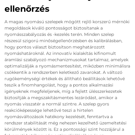
ellenőrzés
A magas nyomású szelepek mögött rejlő korszerű mérnöki
megoldások kiváló pontosságot biztosítanak a
nyomásszabályozás és -kezelés terén. Minden szelep
részesül szigorú minőségellenőrzésben és kalibrálásban,
hogy pontos választ biztosítson meghatározott
nyomáshatároknál. Az innovatív kialakítás kifinomult
áramlási szabályozó mechanizmusokat tartalmaz, amelyek
optimalizálják a nyomásmentesítést, miközben minimálisra
csökkentik a rendszerben keletkező zavarokat. A változó
rugókeménységi értékek és állítható beállítások lehetővé
teszik a finomhangolást, hogy a pontos alkalmazási
igényeknek megfeleljenek, míg a fejlett ülésszerkezetek
biztosítják a megszakításmentes lezáródást, amikor a
nyomás visszatér a normál szintre. A szelep gyors
reakcióképessége lehetővé teszi a hirtelen
nyomásváltozások hatékony kezelését, fenntartva a
rendszer stabilitását még nehezen kezelhető üzemeltetési
körülmények között is. Ez a pontossági szint hozzájárul a