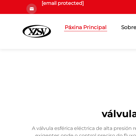
[email protected]
Páxina Principal
Sobre
válvula
A válvula esférica eléctrica de alta presió
exigentes onde o control preciso do fluxo