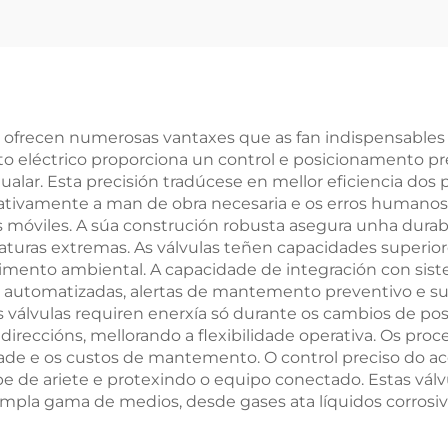
otección contra
or e Gas de Alta
Presión –
sonalizable para
Centrais
ión ofrecen numerosas vantaxes que as fan indispensables
to eléctrico proporciona un control e posicionamento pr
tricas/Refinarias
alar. Esta precisión tradúcese en mellor eficiencia dos
icativamente a man de obra necesaria e os erros human
s móviles. A súa construción robusta asegura unha durab
aturas extremas. As válvulas teñen capacidades superior
imento ambiental. A capacidade de integración con sist
s automatizadas, alertas de mantemento preventivo e sup
s válvulas requiren enerxía só durante os cambios de pos
ireccións, mellorando a flexibilidade operativa. Os p
ade e os custos de mantemento. O control preciso do acc
e de ariete e protexindo o equipo conectado. Estas vál
pla gama de medios, desde gases ata líquidos corrosivo