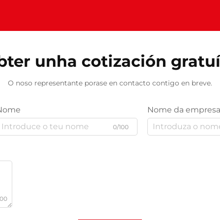
ter unha cotización gratu
O noso representante porase en contacto contigo en breve.
Nome
Nome da empres
0/100
000