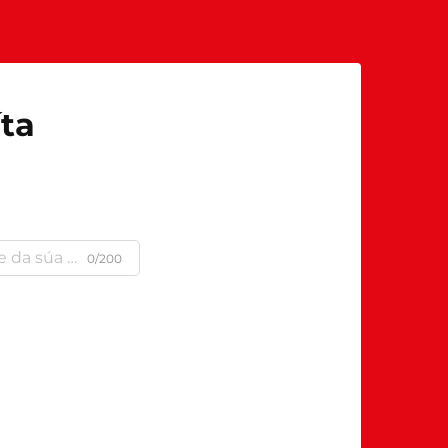
íta
a
0/200