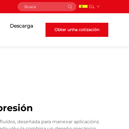
GL
Descarga
Obter unha cotización
 presión
e fluídos, deseñada para manexar aplicacións
sticada válvula combina un deseño mecánico