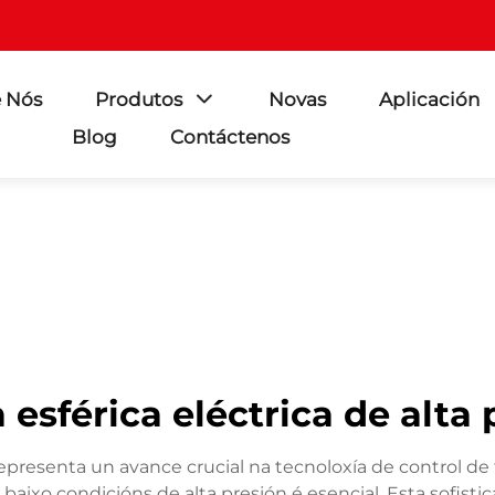
 Nós
Produtos
Novas
Aplicación
Blog
Contáctenos
 esférica eléctrica de alta
n representa un avance crucial na tecnoloxía de control d
 baixo condicións de alta presión é esencial. Esta sofi