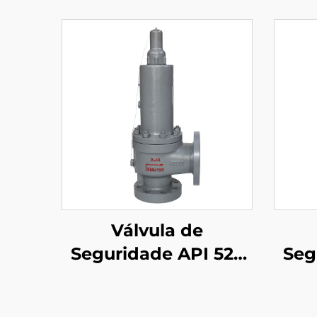
Válvula de
Seguridade API 526
Seg
de Alta Capacidade
ASM
300LB 2J3 – WCB/316
– Ac