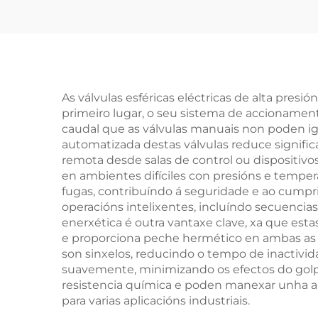
Acabado, Descarga
Pr
Axustábel, para
Vap
Estacións de
Compresión
Per
As válvulas esféricas eléctricas de alta pres
primeiro lugar, o seu sistema de accionamen
Eléc
caudal que as válvulas manuais non poden igu
automatizada destas válvulas reduce signif
remota desde salas de control ou dispositivo
en ambientes difíciles con presións e temper
fugas, contribuíndo á seguridade e ao cumpr
operacións intelixentes, incluíndo secuencia
enerxética é outra vantaxe clave, xa que esta
e proporciona peche hermético en ambas as d
son sinxelos, reducindo o tempo de inactivid
suavemente, minimizando os efectos do golp
resistencia química e poden manexar unha am
para varias aplicacións industriais.