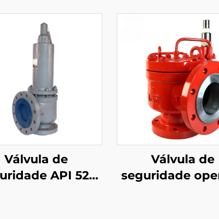
Válvula de
Válvula de
uridade API 526
seguridade ope
E – 2500LB 4M6
por piloto—AP
abado WCB/316 –
accionamento r