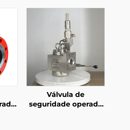
Válvula de
rada
seguridade operada
I de
por piloto—DIN de
ápido
accionamento rápido