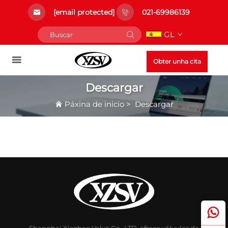
[email protected]
021-69986139
GL
Obter unha cita
Descargar
Páxina de inicio
>
Descargar