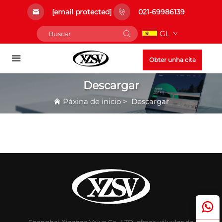
[email protected]
021-69986139
GL
Obter unha cita
Descargar
Páxina de inicio
>
Descargar