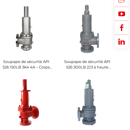
Protection vapeur et gaz
protection haute pression
haute pression –
gaz/liquide, pour industrie
Personnalisable pour
pétrolière, pétrochimique
centrales
et centrales électriques
électriques/raffineries
Soupape de sécurité API
Soupape de sécurité API
526 150LB 3K4 4A – Corps
526 300LB 2J3 à haute
en acier inoxydable duplex
capacité – Corps
super 2507, résistant aux
WCB/garniture 316, purge
hautes températures, à la
réglable, pour stations de
vapeur et à l'eau de mer,
compresseurs
pour marine, offshore,
construction navale et
usines de dessalement