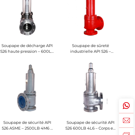
chaudières de centrales
électriques
Soupape de décharge API
Soupape de sûreté
526 haute pression – 600LB
industrielle API 526 –
4P6 – Garniture WCB/316 –
900LB 4N6 – Construction
Protection vapeur et gaz –
WCB/316 – Réglable pour
Personnalisable pour
systèmes de
installations
chaudières/compresseurs
pétrochimiques
Soupape de sécurité API
Soupape de sécurité API
526 ASME – 2500LB 4M6 –
526 600LB 4L6 – Corps en
Corps WCB/garniture 316 –
WCB et garniture en 316,