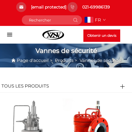
[email protected]
021-69986139
FR
Obtenir un devis
Vannes de sécurité
Page d'accueil
>
Produits
>
Vannes de sécurité
TOUS LES PRODUITS