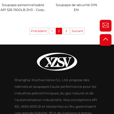
Soupape personnalisable
Soupape de sécurité DIN
API 526 1500LB 2H3 – Corps
EN
WCB/garniture 316, purge
réglable, pour usines de
GNL et raffineries
Précédent
1
2
3
Suivant
Shanghai Xiazhao Valve Co., Ltd. propose des
robinets et soupapes haute performance pour les
industries pétrochimiques, du gaz naturel et de
l'automatisation industrielle. Nos conceptions API
6D, ANSI 600LB et résistantes au feu garantissent
une grande fiabilité. 95 % de livraisons à temps.