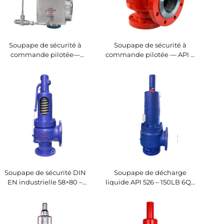
Soupape de sécurité à
Soupape de sécurité à
commande pilotée—
commande pilotée — API à
Modulante DIN
action rapide
Soupape de sécurité DIN
Soupape de décharge
EN industrielle 58×80 –
liquide API 526 – 150LB 6Q8
Corps WCB/garniture 304 –
– Corps en WCB et finition
Décharge haute pression
316 – Compatible
réglable (425°C) – Conçue
vapeur/gaz – Pression de
pour applications
consigne réglable