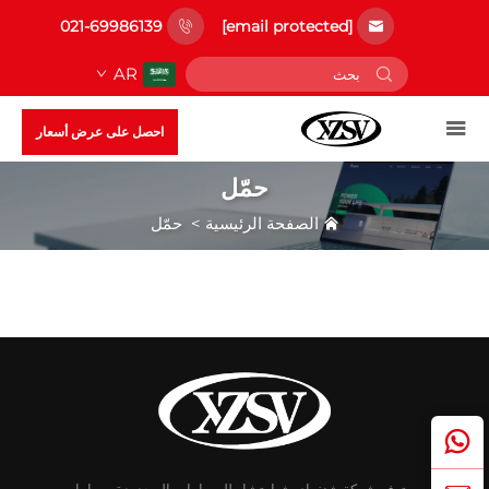
021-69986139
[email protected]
AR
احصل على عرض أسعار
حمّل
الصفحة الرئيسية
>
حمّل