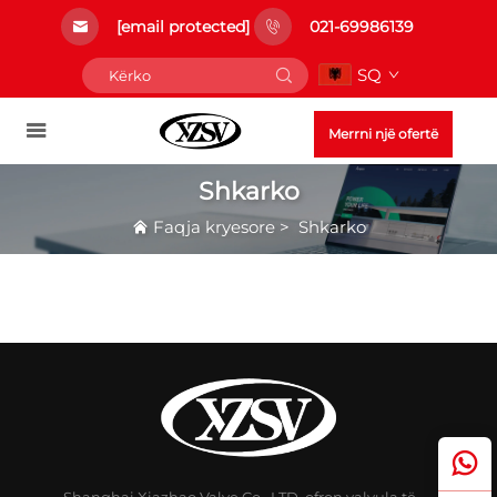
[email protected]
021-69986139
SQ
Merrni një ofertë
Shkarko
Faqja kryesore
>
Shkarko