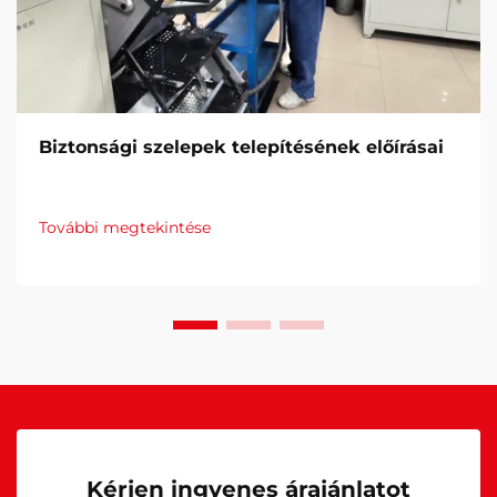
Biztonsági szelepek telepítésének előírásai
További megtekintése
Kérjen ingyenes árajánlatot