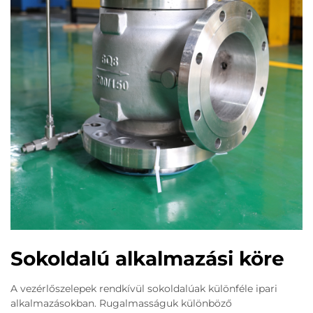
Sokoldalú alkalmazási köre
A vezérlőszelepek rendkívül sokoldalúak különféle ipari
alkalmazásokban. Rugalmasságuk különböző