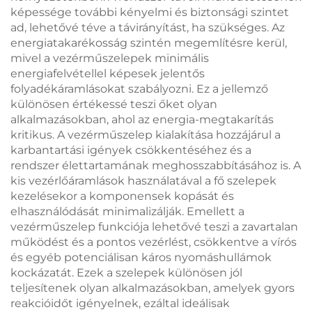
képessége további kényelmi és biztonsági szintet
ad, lehetővé téve a távirányítást, ha szükséges. Az
energiatakarékosság szintén megemlítésre kerül,
mivel a vezérműszelepek minimális
energiafelvétellel képesek jelentős
folyadékáramlásokat szabályozni. Ez a jellemző
különösen értékessé teszi őket olyan
alkalmazásokban, ahol az energia-megtakarítás
kritikus. A vezérműszelep kialakítása hozzájárul a
karbantartási igények csökkentéséhez és a
rendszer élettartamának meghosszabbításához is. A
kis vezérlőáramlások használatával a fő szelepek
kezelésekor a komponensek kopását és
elhasználódását minimalizálják. Emellett a
vezérműszelep funkciója lehetővé teszi a zavartalan
működést és a pontos vezérlést, csökkentve a vírós
és egyéb potenciálisan káros nyomáshullámok
kockázatát. Ezek a szelepek különösen jól
teljesítenek olyan alkalmazásokban, amelyek gyors
reakcióidőt igényelnek, ezáltal ideálisak