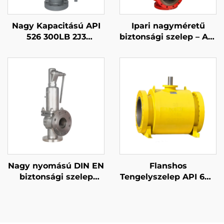
Nagy Kapacitású API
Ipari nagyméretű
526 300LB 2J3
biztonsági szelep – API
Biztonsági Szelep –
526 8T10 – 300LB WCB
WCB/316-os Trim,
és 316 trim –
Állítható Kifúvási Idő,
megbízható
Kompresszor
túlnyomásvédelem
Állomásokhoz
vegyi üzemek
számára
Nagy nyomású DIN EN
Flanshos
biztonsági szelep
Tengelyszelep API 6D |
58×80 – CF8M/316
ASME B16.5 Class 150-
trim, 425°C gáz- és
2500 | RTJ/RF Felület |
folyadék elvezetés –
Tűzálló API 607
testreszabott