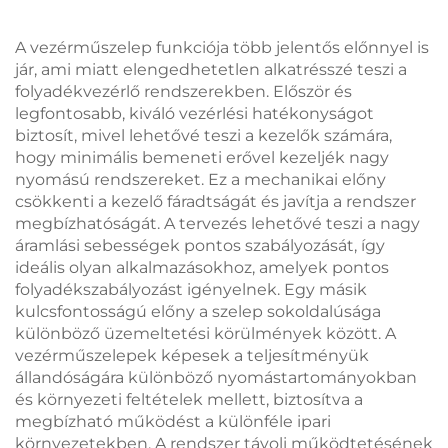
petrokémiai és
olajfinomító
A vezérműszelep funkciója több jelentős előnnyel is
alkalmazásokhoz
jár, ami miatt elengedhetetlen alkatrésszé teszi a
folyadékvezérlő rendszerekben. Először és
legfontosabb, kiváló vezérlési hatékonyságot
biztosít, mivel lehetővé teszi a kezelők számára,
hogy minimális bemeneti erővel kezeljék nagy
nyomású rendszereket. Ez a mechanikai előny
csökkenti a kezelő fáradtságát és javítja a rendszer
megbízhatóságát. A tervezés lehetővé teszi a nagy
áramlási sebességek pontos szabályozását, így
ideális olyan alkalmazásokhoz, amelyek pontos
folyadékszabályozást igényelnek. Egy másik
kulcsfontosságú előny a szelep sokoldalúsága
különböző üzemeltetési körülmények között. A
vezérműszelepek képesek a teljesítményük
állandóságára különböző nyomástartományokban
és környezeti feltételek mellett, biztosítva a
megbízható működést a különféle ipari
környezetekben. A rendszer távoli működtetésének