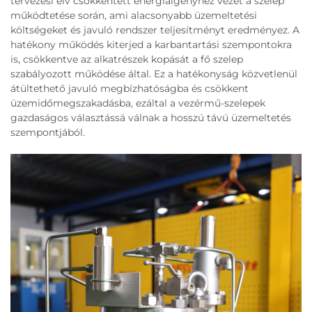
tervezési elv csökkentett energiaigényhez vezet a szelep
működtetése során, ami alacsonyabb üzemeltetési
költségeket és javuló rendszer teljesítményt eredményez. A
hatékony működés kiterjed a karbantartási szempontokra
is, csökkentve az alkatrészek kopását a fő szelep
szabályozott működése által. Ez a hatékonyság közvetlenül
átültethető javuló megbízhatóságba és csökkent
üzemidőmegszakadásba, ezáltal a vezérmű-szelepek
gazdaságos választássá válnak a hosszú távú üzemeltetés
szempontjából.