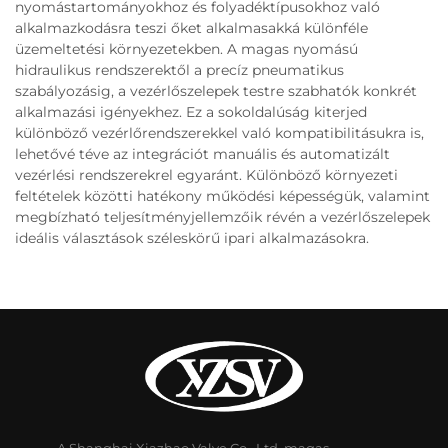
nyomástartományokhoz és folyadéktípusokhoz való
alkalmazkodásra teszi őket alkalmasakká különféle
üzemeltetési környezetekben. A magas nyomású
hidraulikus rendszerektől a precíz pneumatikus
szabályozásig, a vezérlőszelepek testre szabhatók konkrét
alkalmazási igényekhez. Ez a sokoldalúság kiterjed
különböző vezérlőrendszerekkel való kompatibilitásukra is,
lehetővé téve az integrációt manuális és automatizált
vezérlési rendszerekrel egyaránt. Különböző környezeti
feltételek közötti hatékony működési képességük, valamint
megbízható teljesítményjellemzőik révén a vezérlőszelepek
ideális választások széleskörű ipari alkalmazásokra.