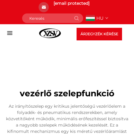
[email protected]
HU
ÁRJEGYZÉK KÉRÉSE
vezérlő szelepfunkció
Az irányítószelep egy kritikus jelentőségű vezérlőelem a
folyadék- és pneumatikus rendszerekben, amely
közvetítőként működik, minimális erőfeszítéssel biztosítva
a nagyobb szelepek működésének kezelését. Ez a
kifinomult mechanizmus egy kis méretű vezérlőáramlást