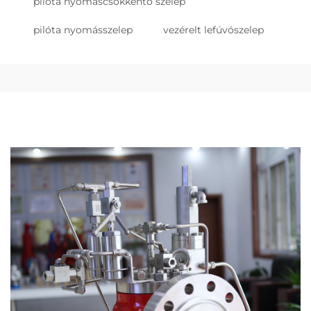
pilóta nyomáscsökkentő szelep
pilóta nyomásszelep
vezérelt lefúvószelep