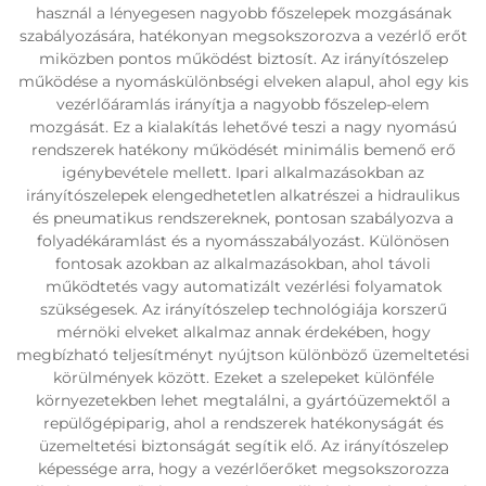
használ a lényegesen nagyobb főszelepek mozgásának
szabályozására, hatékonyan megsokszorozva a vezérlő erőt
miközben pontos működést biztosít. Az irányítószelep
működése a nyomáskülönbségi elveken alapul, ahol egy kis
vezérlőáramlás irányítja a nagyobb főszelep-elem
mozgását. Ez a kialakítás lehetővé teszi a nagy nyomású
rendszerek hatékony működését minimális bemenő erő
igénybevétele mellett. Ipari alkalmazásokban az
irányítószelepek elengedhetetlen alkatrészei a hidraulikus
és pneumatikus rendszereknek, pontosan szabályozva a
folyadékáramlást és a nyomásszabályozást. Különösen
fontosak azokban az alkalmazásokban, ahol távoli
működtetés vagy automatizált vezérlési folyamatok
szükségesek. Az irányítószelep technológiája korszerű
mérnöki elveket alkalmaz annak érdekében, hogy
megbízható teljesítményt nyújtson különböző üzemeltetési
körülmények között. Ezeket a szelepeket különféle
környezetekben lehet megtalálni, a gyártóüzemektől a
repülőgépiparig, ahol a rendszerek hatékonyságát és
üzemeltetési biztonságát segítik elő. Az irányítószelep
képessége arra, hogy a vezérlőerőket megsokszorozza