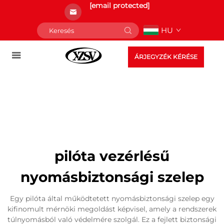
[email protected]
HU
ÁRJEGYZÉK KÉRÉSE
pilóta vezérlésű
nyomásbiztonsági szelep
Egy pilóta által működtetett nyomásbiztonsági szelep egy
kifinomult mérnöki megoldást képvisel, amely a rendszerek
túlnyomásból való védelmére szolgál. Ez a fejlett biztonsági