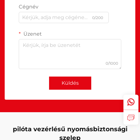
Cégnév
0/200
Üzenet
0/1000
Küldés
pilóta vezérlésű nyomásbiztonsági
szelep