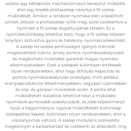
eszköz egy kétlépcsős mechanizmuson keresztül működik,
ahol egy kisebb pilótaszelep irányítja a fő szelep
működését. Amikor a rendszer nyomása eléri a beállított
szintet, először a pilótaszelep nyílik meg, ezzel csökkentve a
nyomást a fő szelep dugattyújának tetején. Ez a
nyomáskülönbség lehetővé teszi, hogy a fő szelep teljesen
kinyíljon, biztosítva gyors és hatékony nyomáscsökkentést.
A szelep tervezése pontosságot igénylő mérnöki
megközelítést tükröz, amely pontos nyomásszabályozást
és megbízható működést garantál magas nyomású
alkalmazásokban. Ezek a szelepek különösen értékesek
olyan rendszerekben, ahol nagy átfolyási kapacitás és
pontos nyomásszabályozás szükséges, mint például
energiaprodukciós létesítményekben, vegyipari üzemekben
és olaj- és gázipari műveletek során. A pilóta által
működtetett kialakítás lehetővé teszi a működési
nyomások pontosabb szabályozását, és jobb teljesítményt
nyújt a hagyományos rugóval működtetett biztonsági
szelepekhez képest, különösen olyan rendszerekben, ahol a
visszanyomás változó. A szelep moduláris szerkezete
megkönnyíti a karbantartást és csökkenti az állásideőt, míg