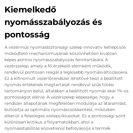
Kiemelkedő
nyomásszabályozás és
pontosság
A vezérműs nyomásbiztonsági szelep innovatív kétlépcsős
működtető mechanizmusának köszönhetően kiválóan
képes pontos nyomásszabályozás fenntartására. A
vezérszelep, amely a fő érzékelő elemként működik,
rendkívül pontosan reagál a legkisebb nyomásváltozásokra.
Ez a kifinomult vezérlőrendszer lehetővé teszi a beállított
nyomás értékének megtartását rendkívül szűk tűrési
tartományon belül, általában a beállított nyomás akár 1%-os
pontosságot elérve. A vezérszelep képessége, hogy a
rendszer állapotának megfelelően modulálja az átáramlást,
biztosítja az optimális nyomáscsökkentést, miközben
elkerüli a felesleges szelepciklusokat. Ez a pontossági szint
különösen kritikus a folyamatokban, ahol a
nyomásstabilitás közvetlenül befolyásolja a termék