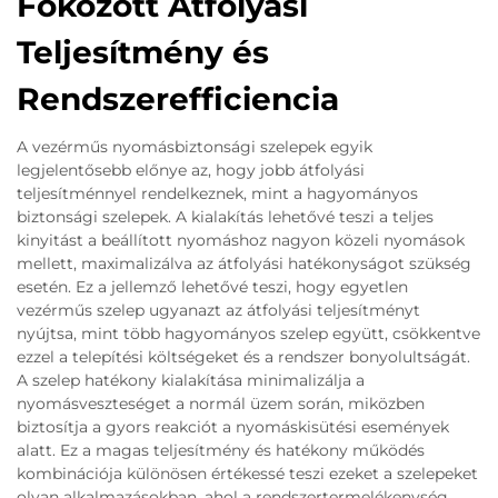
Fokozott Átfolyási
Teljesítmény és
Rendszerefficiencia
A vezérműs nyomásbiztonsági szelepek egyik
legjelentősebb előnye az, hogy jobb átfolyási
teljesítménnyel rendelkeznek, mint a hagyományos
biztonsági szelepek. A kialakítás lehetővé teszi a teljes
kinyitást a beállított nyomáshoz nagyon közeli nyomások
mellett, maximalizálva az átfolyási hatékonyságot szükség
esetén. Ez a jellemző lehetővé teszi, hogy egyetlen
vezérműs szelep ugyanazt az átfolyási teljesítményt
nyújtsa, mint több hagyományos szelep együtt, csökkentve
ezzel a telepítési költségeket és a rendszer bonyolultságát.
A szelep hatékony kialakítása minimalizálja a
nyomásveszteséget a normál üzem során, miközben
biztosítja a gyors reakciót a nyomáskisütési események
alatt. Ez a magas teljesítmény és hatékony működés
kombinációja különösen értékessé teszi ezeket a szelepeket
olyan alkalmazásokban, ahol a rendszertermelékenység