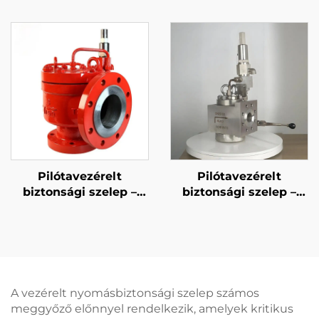
szelep 316-os trimmel
SZELEP – 2500LB 4M6
– Gáz- és
– WCB/316 KIVITEL –
Folyadékszereléshez,
MAGAS NYOMÁSÚ
Magas Nyomású,
GŐZ ÉS GÁZVÉDELEM
Tűzálló, Olaj- és
– SZABADYON
Gázipar/Petrokémiai
TESTRESZABHATÓ
Alkalmazásokhoz
ELEKTROMOS
ERŐMŰVEKHEZ/RAFFIN
Pilótavezérelt
Pilótavezérelt
biztonsági szelep –
biztonsági szelep –
gyorszakítású API
gyorszakítású DIN
A vezérelt nyomásbiztonsági szelep számos
meggyőző előnnyel rendelkezik, amelyek kritikus