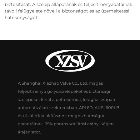
biztosítását. A szelep állapotának és teljesítményadatainak
távoli felügyelete növeli a biztonságot és az üzemeltetési
hatékonyságot.
A Shanghai Xiazhao Valve Co., Ltd. magas
teljesítményű golyósszelepeket és biztonsági
szelepeket kínál a petrokémiai, földgáz- és ipari
automatizálási szektorokban. API 6D, ANSI 600LB
és tűzálló kialakításaink megbízhatóságot
garantálnak. 95% pontos szállítási arány. Kérjen
árajánlatot.