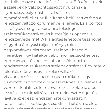
ipari alkalmazásokra ideálissá teszik. Először is, ezek
a szelepek kiváló pontosságot nyújtanak a
nyomásszabályozásban, a beállított
nyomásértékeket szűk tűrésen belül tartva fenn a
rendszer változó körülményei ellenére. Ez a pontos
szabályozás segít elkerülni a felesleges
szelepműködéseket, és biztosítja az optimális
rendszervédelmet. A kialakítás lehetővé teszi jóval
nagyobb átfolyási teljesítményt, mint a
hagyományos biztonsági szelepek hasonló
méretben, így hatékonyabb nyomáscsökkentést
eredményez, és potenciálisan csökkenti a
rendszerben szükséges szelepek számát. Egy másik
jelentős előny, hogy a szelep változó
visszanyomással is hatékonyan működik, így
összetett csővezeték-rendszerekhez is alkalmas. A
vezérelt kialakítás lehetővé teszi a szelep szoros
lezárását, minimalizálva a termékveszteséget és
javítva az egész rendszer hatékonyságát. A
karbantartási költségek csökkenthetők a szelep
moduláris szerkezetének köszönhetően, amely