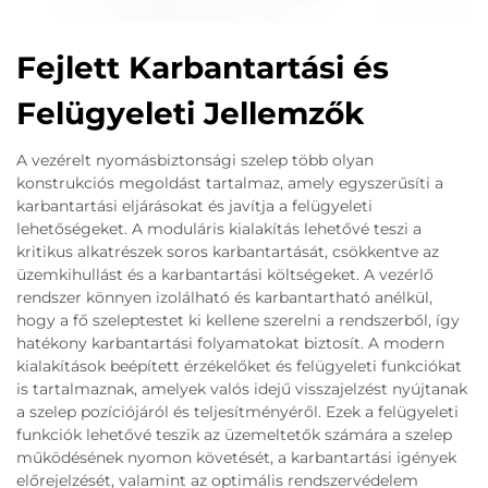
Fejlett Karbantartási és
Felügyeleti Jellemzők
A vezérelt nyomásbiztonsági szelep több olyan
konstrukciós megoldást tartalmaz, amely egyszerűsíti a
karbantartási eljárásokat és javítja a felügyeleti
lehetőségeket. A moduláris kialakítás lehetővé teszi a
kritikus alkatrészek soros karbantartását, csökkentve az
üzemkihullást és a karbantartási költségeket. A vezérlő
rendszer könnyen izolálható és karbantartható anélkül,
hogy a fő szeleptestet ki kellene szerelni a rendszerből, így
hatékony karbantartási folyamatokat biztosít. A modern
kialakítások beépített érzékelőket és felügyeleti funkciókat
is tartalmaznak, amelyek valós idejű visszajelzést nyújtanak
a szelep pozíciójáról és teljesítményéről. Ezek a felügyeleti
funkciók lehetővé teszik az üzemeltetők számára a szelep
működésének nyomon követését, a karbantartási igények
előrejelzését, valamint az optimális rendszervédelem