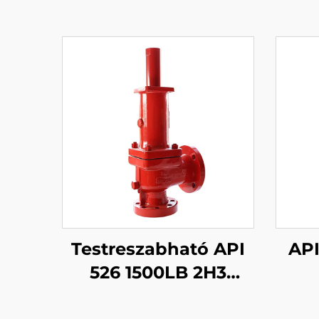
Testreszabható API
API
526 1500LB 2H3
Szelep – WCB/316-os
túl