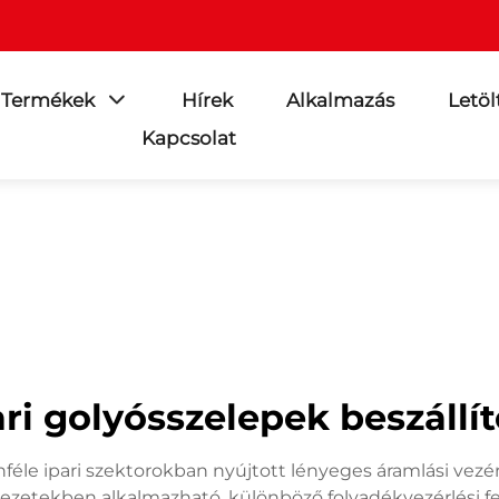
Termékek
Hírek
Alkalmazás
Letöl
Kapcsolat
ari golyósszelepek beszállít
önféle ipari szektorokban nyújtott lényeges áramlási ve
rnyezetekben alkalmazható, különböző folyadékvezérlési f