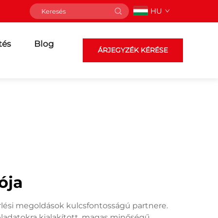
HU
tés
Blog
ÁRJEGYZÉK KÉRÉSE
ója
zérlési megoldások kulcsfontosságú partnere.
eladatokra kialakított, magas minőségű