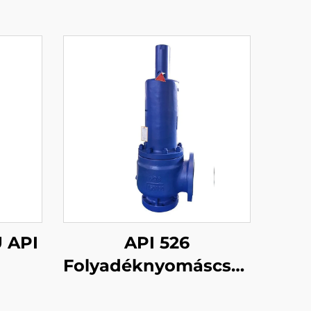
 API
API 526
Folyadéknyomáscsökkentő
TOZÓ
szelep – 150LB 6Q8 –