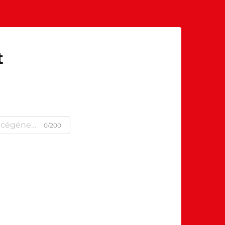
t
0/200