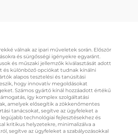
 4N6
WCB tokozat és 316-
ZÜLÉK
os trim – Gőz/Gáz
ZÁN/
kompatibilis –
RENDSZEREKHEZ
Állítható beállítási
nyomás
ekké válnak az ipari műveletek során. Először
rlásokra és sürgősségi igényekre egyaránt.
sok és műszaki jellemzők kiválasztását adott
t és különböző opciókat tudnak kínálni
tók alapos tesztelési és tanúsítási
teszik, hogy innovatív megoldásokat
geket. Számos gyártó kínál hozzáadott értékű
 támogatás, így komplex szolgáltatási
anak, amelyek elősegítik a zökkenőmentes
ási tanácsokat, segítve az ügyfeleket a
 legújabb technológiai fejlesztésekhez és
l kritikus helyzetekre, minimalizálva a
ól, segítve az ügyfeleket a szabályozásokkal