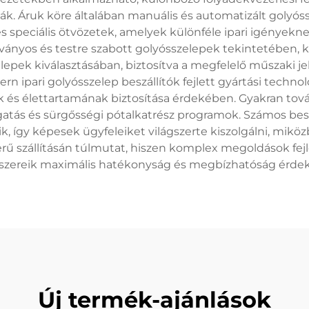
lják. Áruk köre általában manuális és automatizált goly
 speciális ötvözetek, amelyek különféle ipari igényekne
bványos és testre szabott golyósszelepek tekintetében, 
epek kiválasztásában, biztosítva a megfelelő műszaki 
rn ipari golyósszelep beszállítók fejlett gyártási techn
 élettartamának biztosítása érdekében. Gyakran tovább
atás és sürgősségi pótalkatrész programok. Számos beszál
 így képesek ügyfeleiket világszerte kiszolgálni, miköz
ű szállításán túlmutat, hiszen komplex megoldások fejle
dszereik maximális hatékonyság és megbízhatóság érdek
Új termék-ajánlások