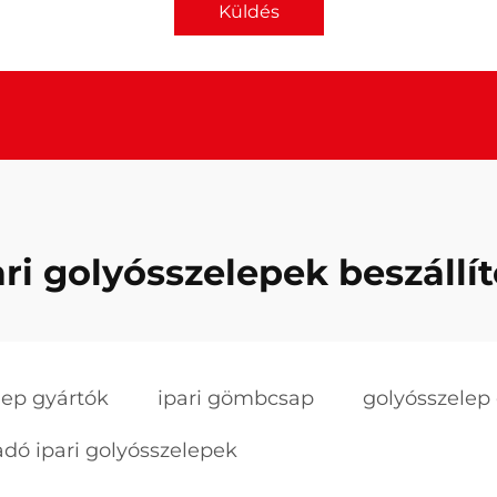
Küldés
ari golyósszelepek beszállít
lep gyártók
ipari gömbcsap
golyósszelep 
adó ipari golyósszelepek