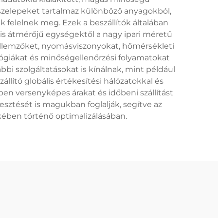
ósszelepeket tartalmaz különböző anyagokból,
k felelnek meg. Ezek a beszállítók általában
kis átmérőjű egységektől a nagy ipari méretű
jellemzőket, nyomásviszonyokat, hőmérsékleti
ológiákat és minőségellenőrzési folyamatokat
i szolgáltatásokat is kínálnak, mint például
lító globális értékesítési hálózatokkal és
ben versenyképes árakat és időbeni szállítást
sztését is magukban foglalják, segítve az
ében történő optimalizálásában.