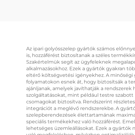
Trim, Állítható
szel
Kifúvási Idő, LNG
31
Üzemekhez és
Finomítókhoz
vé
gázi
Az ipari golyósszelep gyártók számos előnnye
is, hozzáférést biztosítanak a széles termékk
é
Szakértelmük segít az ügyfeleknek megalapoz
alkalmazásokhoz. Ezek a gyártók gyakran töb
eltérő költségvetési igényekhez. A minőségi 
folyamatokon esnek át, hogy biztosítsák a t
ajánljanak, amelyek javíthatják a rendszere
szolgáltatásokat, mint például testre szabott
csomagokat biztosítva. Rendszerint részlete
integrációt a meglévő rendszerekbe. A gyárt
szelepberendezések élettartamának maximalizá
speciális termékekhez való hozzáférést. Emel
lehetséges üzemleállásokat. Ezek a gyártók n
való megfelelésben, miközben optimalizálják