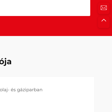
ója
olaj- és gáziparban