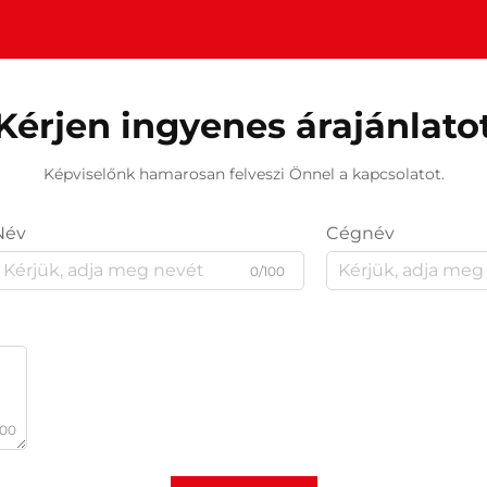
Kérjen ingyenes árajánlato
Képviselőnk hamarosan felveszi Önnel a kapcsolatot.
Név
Cégnév
0/100
000