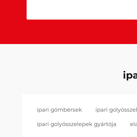
ip
ipari gömbérsek
ipari golyóssze
ipari golyósszelepek gyártója
el