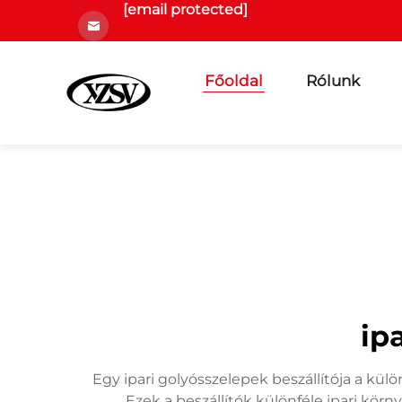
[email protected]
Főoldal
Rólunk
ip
Egy ipari golyósszelepek beszállítója a kül
Ezek a beszállítók különféle ipari kö