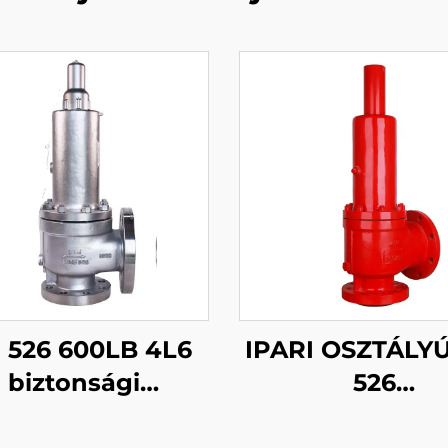
 526 600LB 4L6
IPARI OSZTÁLYÚ
biztonsági
526
nyomáskorlátozó
NYOMÁSKORLÁ