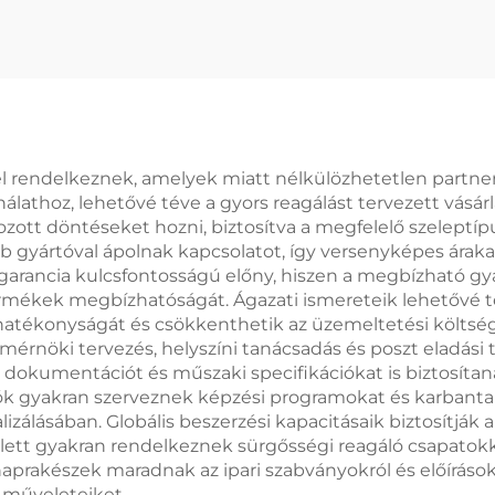
ep – WCB test és
SZELEP – 900LB
6 kivitel, nagy
– WCB/316 KÉS
nyomású
– ÁLLÍTHATÓ KA
gáz/folyadék
KOMPRESSZOR
delem, olaj- és
pari, petrokémiai
l rendelkeznek, amelyek miatt nélkülözhetetlen partner
ínálathoz, lehetővé téve a gyors reagálást tervezett vásá
s erőművekhez
ott döntéseket hozni, biztosítva a megfelelő szeleptípu
b gyártóval ápolnak kapcsolatot, így versenyképes áraka
garancia kulcsfontosságú előny, hiszen a megbízható gyár
ermékek megbízhatóságát. Ágazati ismereteik lehetővé 
k hatékonyságát és csökkenthetik az üzemeltetési költsé
 mérnöki tervezés, helyszíni tanácsadás és poszt eladási
s dokumentációt és műszaki specifikációkat is biztosít
ók gyakran szerveznek képzési programokat és karbantart
lásában. Globális beszerzési kapacitásaik biztosítják a
lett gyakran rendelkeznek sürgősségi reagáló csapatokka
aprakészek maradnak az ipari szabványokról és előírásokr
 műveleteiket.