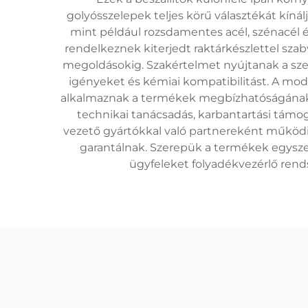
golyósszelepek teljes körű választékát kíná
mint például rozsdamentes acél, szénacél és
rendelkeznek kiterjedt raktárkészlettel sza
megoldásokig. Szakértelmet nyújtanak a szel
igényeket és kémiai kompatibilitást. A mode
alkalmaznak a termékek megbízhatóságának és
technikai tanácsadás, karbantartási támog
vezető gyártókkal való partnereként működik,
garantálnak. Szerepük a termékek egyszer
ügyfeleket folyadékvezérlő ren