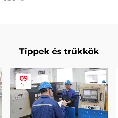
Tippek és trükkök
09
Jul