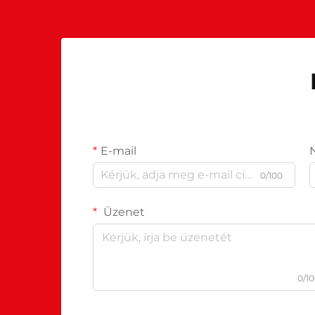
E-mail
0/100
Üzenet
0/1