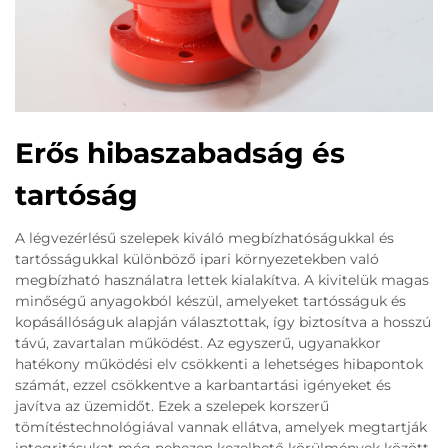
Erős hibaszabadság és
tartóság
A légvezérlésű szelepek kiváló megbízhatóságukkal és
tartósságukkal különböző ipari környezetekben való
megbízható használatra lettek kialakítva. A kivitelük magas
minőségű anyagokból készül, amelyeket tartósságuk és
kopásállóságuk alapján választottak, így biztosítva a hosszú
távú, zavartalan működést. Az egyszerű, ugyanakkor
hatékony működési elv csökkenti a lehetséges hibapontok
számát, ezzel csökkentve a karbantartási igényeket és
javítva az üzemidőt. Ezek a szelepek korszerű
tömítéstechnológiával vannak ellátva, amelyek megtartják