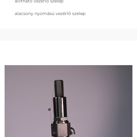
állítható vezérlő szelep
alacsony nyomású vezérlő szelep