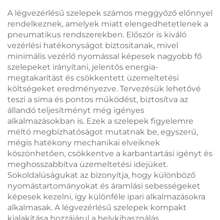
A légvezérlésű szelepek számos meggyőző előnnyel
rendelkeznek, amelyek miatt elengedhetetlenek a
pneumatikus rendszerekben. Először is kiváló
vezérlési hatékonyságot biztosítanak, mivel
minimális vezérlő nyomással képesek nagyobb fő
szelepeket irányítani, jelentős energia-
megtakarítást és csökkentett üzemeltetési
költségeket eredményezve. Tervezésük lehetővé
teszi a sima és pontos működést, biztosítva az
állandó teljesítményt még igényes
alkalmazásokban is. Ezek a szelepek figyelemre
méltó megbízhatóságot mutatnak be, egyszerű,
mégis hatékony mechanikai elveiknek
köszönhetően, csökkentve a karbantartási igényt és
meghosszabbítva üzemeltetési idejüket.
Sokoldalúságukat az bizonyítja, hogy különböző
nyomástartományokat és áramlási sebességeket
képesek kezelni, így különféle ipari alkalmazásokra
alkalmasak. A légvezérlésű szelepek kompakt
kialakítása hozzájárul a helykihasználás