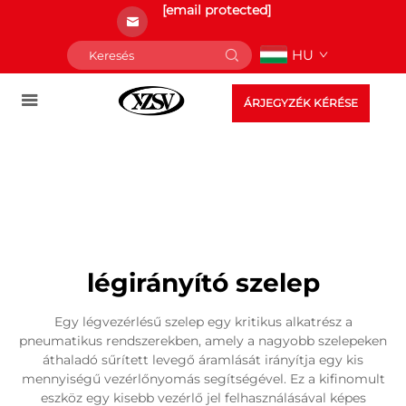
[email protected]
HU
ÁRJEGYZÉK KÉRÉSE
légirányító szelep
Egy légvezérlésű szelep egy kritikus alkatrész a
pneumatikus rendszerekben, amely a nagyobb szelepeken
áthaladó sűrített levegő áramlását irányítja egy kis
mennyiségű vezérlőnyomás segítségével. Ez a kifinomult
eszköz egy kisebb vezérlő jel felhasználásával képes