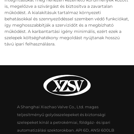
integritásukat még nehezen kezelhető körülmények között
is, megelőzve a szivárgást és biztosítva a zavartalan
működést. A kialakításuk tartalmaz környezeti
behatásokkal és szennyeződéssel szemben védő funkciókat,
így meghosszabbítják a szervizidőt és a megbízható
működést. A karbantartási igény minimális, ezért ezek a
szelepek költséghatékony megoldást nyújtanak hosszú
távú ipari felhasználásra.
A Shanghai Xiazhao Valve Co., Ltd. magas
teljesítményű golyósszelepeket és biztonsági
szelepeket kínál a petrokémiai, földgáz- és ipari
automatizálási szektorokban. API 6D, ANSI 600LB