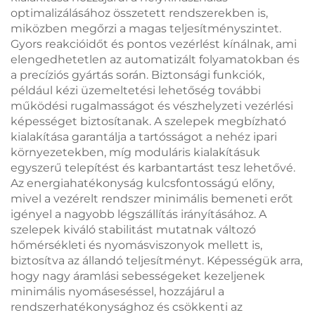
optimalizálásához összetett rendszerekben is,
miközben megőrzi a magas teljesítményszintet.
Gyors reakcióidőt és pontos vezérlést kínálnak, ami
elengedhetetlen az automatizált folyamatokban és
a precíziós gyártás során. Biztonsági funkciók,
például kézi üzemeltetési lehetőség további
működési rugalmasságot és vészhelyzeti vezérlési
képességet biztosítanak. A szelepek megbízható
kialakítása garantálja a tartósságot a nehéz ipari
környezetekben, míg moduláris kialakításuk
egyszerű telepítést és karbantartást tesz lehetővé.
Az energiahatékonyság kulcsfontosságú előny,
mivel a vezérelt rendszer minimális bemeneti erőt
igényel a nagyobb légszállítás irányításához. A
szelepek kiváló stabilitást mutatnak változó
hőmérsékleti és nyomásviszonyok mellett is,
biztosítva az állandó teljesítményt. Képességük arra,
hogy nagy áramlási sebességeket kezeljenek
minimális nyomáseséssel, hozzájárul a
rendszerhatékonysághoz és csökkenti az