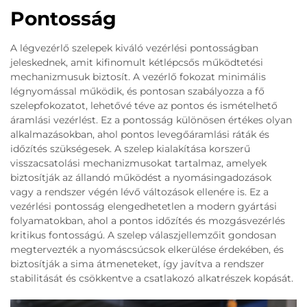
Pontosság
A légvezérlő szelepek kiváló vezérlési pontosságban
jeleskednek, amit kifinomult kétlépcsős működtetési
mechanizmusuk biztosít. A vezérlő fokozat minimális
légnyomással működik, és pontosan szabályozza a fő
szelepfokozatot, lehetővé téve az pontos és ismételhető
áramlási vezérlést. Ez a pontosság különösen értékes olyan
alkalmazásokban, ahol pontos levegőáramlási ráták és
időzítés szükségesek. A szelep kialakítása korszerű
visszacsatolási mechanizmusokat tartalmaz, amelyek
biztosítják az állandó működést a nyomásingadozások
vagy a rendszer végén lévő változások ellenére is. Ez a
vezérlési pontosság elengedhetetlen a modern gyártási
folyamatokban, ahol a pontos időzítés és mozgásvezérlés
kritikus fontosságú. A szelep válaszjellemzőit gondosan
megtervezték a nyomáscsúcsok elkerülése érdekében, és
biztosítják a sima átmeneteket, így javítva a rendszer
stabilitását és csökkentve a csatlakozó alkatrészek kopását.