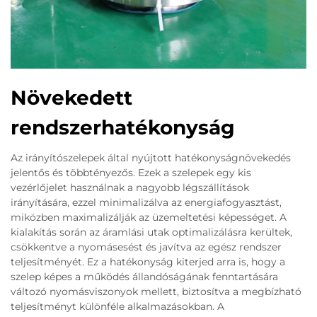
Növekedett
rendszerhatékonyság
Az irányítószelepek által nyújtott hatékonyságnövekedés
jelentős és többtényezős. Ezek a szelepek egy kis
vezérlőjelet használnak a nagyobb légszállítások
irányítására, ezzel minimalizálva az energiafogyasztást,
miközben maximalizálják az üzemeltetési képességet. A
kialakítás során az áramlási utak optimalizálásra kerültek,
csökkentve a nyomásesést és javítva az egész rendszer
teljesítményét. Ez a hatékonyság kiterjed arra is, hogy a
szelep képes a működés állandóságának fenntartására
változó nyomásviszonyok mellett, biztosítva a megbízható
teljesítményt különféle alkalmazásokban. A