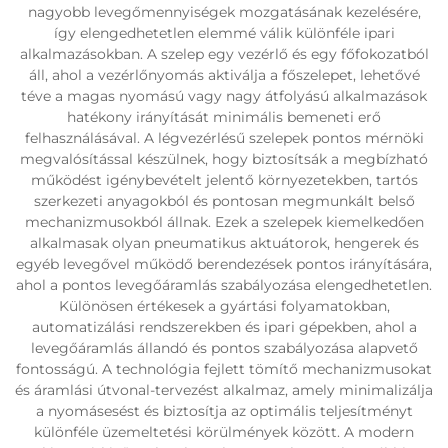
nagyobb levegőmennyiségek mozgatásának kezelésére,
így elengedhetetlen elemmé válik különféle ipari
alkalmazásokban. A szelep egy vezérlő és egy főfokozatból
áll, ahol a vezérlőnyomás aktiválja a főszelepet, lehetővé
téve a magas nyomású vagy nagy átfolyású alkalmazások
hatékony irányítását minimális bemeneti erő
felhasználásával. A légvezérlésű szelepek pontos mérnöki
megvalósítással készülnek, hogy biztosítsák a megbízható
működést igénybevételt jelentő környezetekben, tartós
szerkezeti anyagokból és pontosan megmunkált belső
mechanizmusokból állnak. Ezek a szelepek kiemelkedően
alkalmasak olyan pneumatikus aktuátorok, hengerek és
egyéb levegővel működő berendezések pontos irányítására,
ahol a pontos levegőáramlás szabályozása elengedhetetlen.
Különösen értékesek a gyártási folyamatokban,
automatizálási rendszerekben és ipari gépekben, ahol a
levegőáramlás állandó és pontos szabályozása alapvető
fontosságú. A technológia fejlett tömítő mechanizmusokat
és áramlási útvonal-tervezést alkalmaz, amely minimalizálja
a nyomásesést és biztosítja az optimális teljesítményt
különféle üzemeltetési körülmények között. A modern