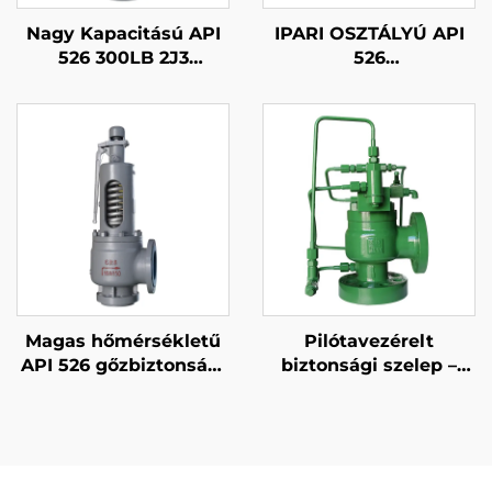
Nagy Kapacitású API
IPARI OSZTÁLYÚ API
526 300LB 2J3
526
Biztonsági Szelep –
NYOMÁSKORLÁTOZÓ
WCB/316-os Trim,
SZELEP – 900LB 4N6 –
Állítható Kifúvási Idő,
WCB/316 KÉSZÜLÉK –
Kompresszor
ÁLLÍTHATÓ KAZÁN/
Állomásokhoz
KOMPRESSZORRENDSZ
Magas hőmérsékletű
Pilótavezérelt
API 526 gőzbiztonsági
biztonsági szelep –
szelep – 300LB 6R10 –
moduláló API
WCB/316 trim – 425°C-
os kazán/erőművi
alkalmazásra
jóváhagyva