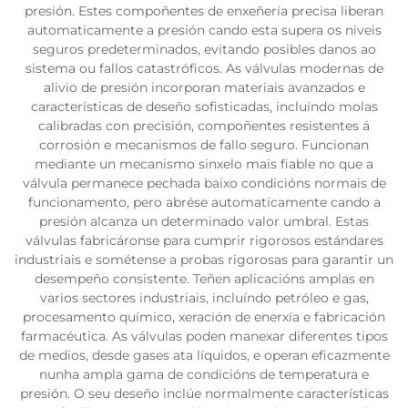
presión. Estes compoñentes de enxeñería precisa liberan
automaticamente a presión cando esta supera os niveis
seguros predeterminados, evitando posibles danos ao
sistema ou fallos catastróficos. As válvulas modernas de
alivio de presión incorporan materiais avanzados e
características de deseño sofisticadas, incluíndo molas
calibradas con precisión, compoñentes resistentes á
corrosión e mecanismos de fallo seguro. Funcionan
mediante un mecanismo sinxelo mais fiable no que a
válvula permanece pechada baixo condicións normais de
funcionamento, pero abrése automaticamente cando a
presión alcanza un determinado valor umbral. Estas
válvulas fabricáronse para cumprir rigorosos estándares
industriais e sométense a probas rigorosas para garantir un
desempeño consistente. Teñen aplicacións amplas en
varios sectores industriais, incluíndo petróleo e gas,
procesamento químico, xeración de enerxía e fabricación
farmacéutica. As válvulas poden manexar diferentes tipos
de medios, desde gases ata líquidos, e operan eficazmente
nunha ampla gama de condicións de temperatura e
presión. O seu deseño inclúe normalmente características