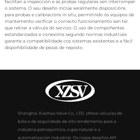
facilitan a inspección e as probas regulares sen interromper
o sistema. O seu deseño inclúe xeralmente disposicións
para probas e calibracións in situ, permitindo ós equipos de
mantemento verificar o correcto funcionamento sen ter
que retirar a válvula do servizo. O uso de compoñentes
estandarizados e conexións segundo normas industriais
garante a compatibilidade cos sistemas existentes e a fácil
dispoñibilidade de pezas de reposto.
Shanghai Xiazhao Valve Co., LTD. ofrece válvulas de
bóla e de seguridade de alto rendemento para a
industria petroquímica, o gas natural e a
automatización industrial. Os nosos deseños API