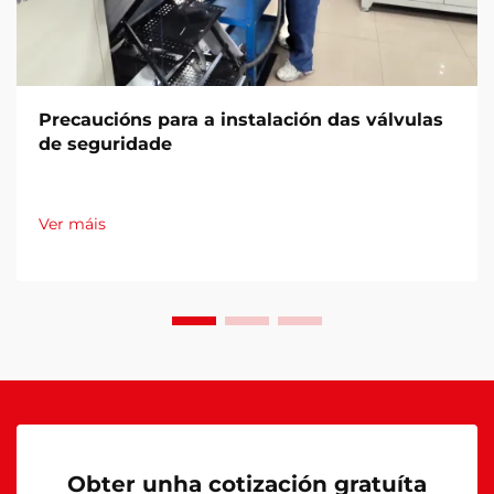
Precaucións para a instalación das válvulas
de seguridade
Ver máis
Obter unha cotización gratuíta