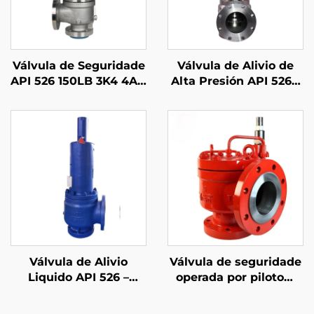
Válvula de Seguridade
Válvula de Alivio de
API 526 150LB 3K4 4A –
Alta Presión API 526 –
Corpo en Aceiro
600LB 4P6 – Acabado
Inoxidable Super
WCB/316 – Protección
Duplex 2507,
contra Vapor e Gas –
Resistente a Alta
Personalizable para
Temperatura de Vapor
Plantas Petroquímicas
e Auga Mariña, para
Marino, Offshore,
Construción Naval e
Plantas de
Desalinización
Válvula de Alivio
Válvula de seguridade
Liquido API 526 –
operada por piloto—
150LB 6Q8 – Corpo
API de accionamento
WCB & 316 Trim –
rápido