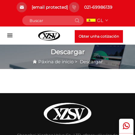
[email protected]
021-69986139
GL
Obter unha cotización
Descargar
Páxina de inicio
>
Descargar