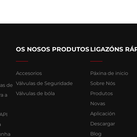
OS NOSOS PRODUTOS
LIGAZÓNS RÁ
Accesorios
Páxina de inicio
Válvulas de Seguridade
Sobre Nós
las de
Válvulas de bóla
Produtos
a a
Novas
Aplicación
 API
Descargar
a
Blog
 unha