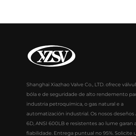
Shanghai Xiazhao Valve Co., LTD. ofrece válvu
bóla e de seguridade de alto rendemento par
industria petroquímica, o gas natural e a
automatización industrial. Os nosos deseños
6D, ANSI 600LB e resistentes ao lume garan 
fiabilidade. Entrega puntual no 95%. Solicite