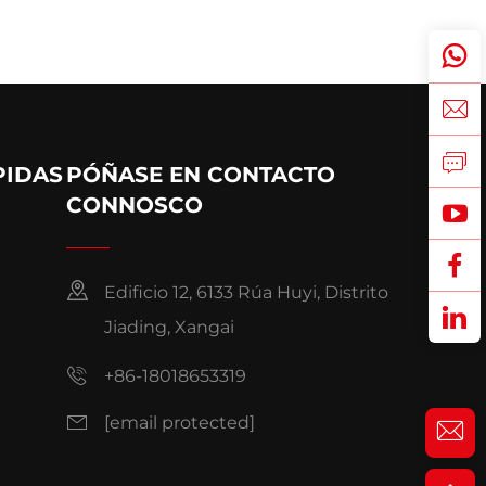
PIDAS
PÓÑASE EN CONTACTO
CONNOSCO
Edificio 12, 6133 Rúa Huyi, Distrito
Jiading, Xangai
+86-18018653319
[email protected]