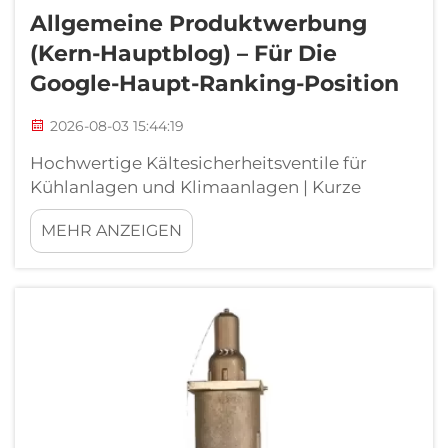
Allgemeine Produktwerbung
(Kern-Hauptblog) – Für Die
Google-Haupt-Ranking-Position
2026-08-03 15:44:19
Hochwertige Kältesicherheitsventile für
Kühlanlagen und Klimaanlagen | Kurze
Lieferzeit und DDP-Versand nach Europa.
MEHR ANZEIGEN
Überspannungsschutz ist für kommerzielle
Klimaanlagen und industrielle Kälteanlagen
unverzichtbar. Unerwartete
Druckerhöhungen...