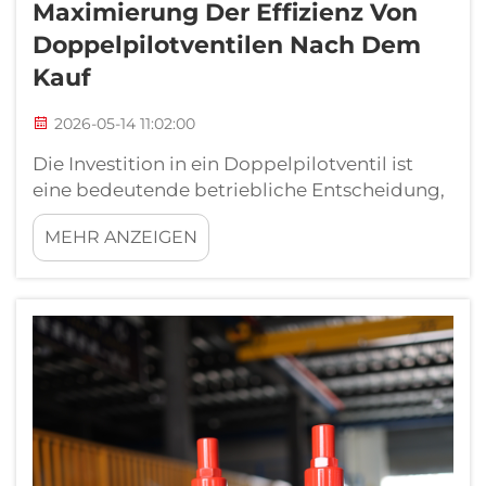
Maximierung Der Effizienz Von
Doppelpilotventilen Nach Dem
Kauf
2026-05-14 11:02:00
Die Investition in ein Doppelpilotventil ist
eine bedeutende betriebliche Entscheidung,
doch der eigentliche Wert dieser Investition
MEHR ANZEIGEN
entfaltet sich erst vollständig durch
durchdachte Praktiken nach dem Kauf. Viele
Anlagen installieren ihre Ausrüstung und
gehen davon aus, dass die Leistung sich von
selbst einstellt...