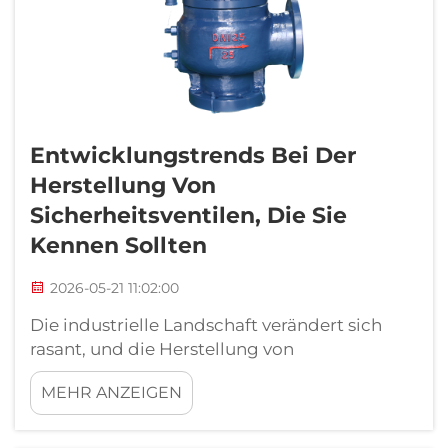
Entwicklungstrends Bei Der
Herstellung Von
Sicherheitsventilen, Die Sie
Kennen Sollten
2026-05-21 11:02:00
Die industrielle Landschaft verändert sich
rasant, und die Herstellung von
Sicherheitsventilen bildet hierbei keine
MEHR ANZEIGEN
Ausnahme. Von intelligenteren Werkstoffen
bis hin zu digital integrierten
Konstruktionsansätzen beschleunigen sich