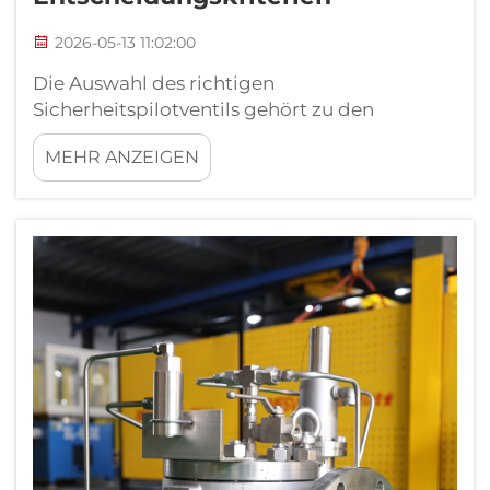
2026-05-13 11:02:00
Die Auswahl des richtigen
Sicherheitspilotventils gehört zu den
folgenschwersten technischen
MEHR ANZEIGEN
Entscheidungen, die in jedem
druckbeaufschlagten System getroffen
werden. Ob Sie eine Gasverarbeitungsanlage,
eine petrochemische Anlage oder ein
industrielles Kesselnetzwerk betreiben – die
Leistung ...