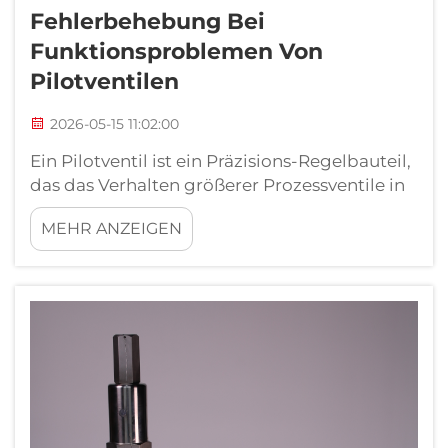
Fehlerbehebung Bei
Funktionsproblemen Von
Pilotventilen
2026-05-15 11:02:00
Ein Pilotventil ist ein Präzisions-Regelbauteil,
das das Verhalten größerer Prozessventile in
industriellen Anlagen steuert. Wenn ein
MEHR ANZEIGEN
Pilotventil beginnt, fehlerhaft zu arbeiten,
können sich die Folgen über die gesamte
Rohrleitung oder das Druckregelsystem
hinweg auswirken, ...