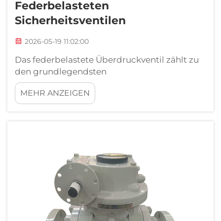
Federbelasteten
Sicherheitsventilen
2026-05-19 11:02:00
Das federbelastete Überdruckventil zählt zu
den grundlegendsten
Druckregelungsgeräten im Anlagenbau. Von
MEHR ANZEIGEN
petrochemischen Verarbeitungsanlagen bis
hin zu Hochdruck-Hydrauliksystemen bietet
dieser Ventiltyp eine zuverlässige,
selbsttätige ...