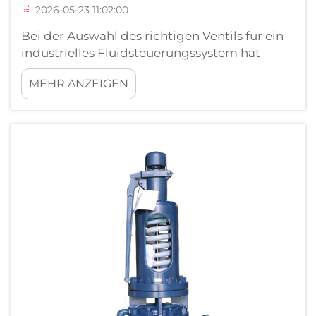
2026-05-23 11:02:00
Bei der Auswahl des richtigen Ventils für ein
industrielles Fluidsteuerungssystem hat
kaum eine Entscheidung langfristig größere
MEHR ANZEIGEN
Konsequenzen als die Wahl des Werkstoffs.
Der Kugelhahn aus Edelstahl gehört zu den
am häufigsten spezifizierten Optionen in der
Prozessindustrie...