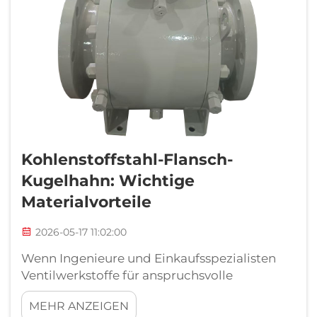
Kohlenstoffstahl-Flansch-
Kugelhahn: Wichtige
Materialvorteile
2026-05-17 11:02:00
Wenn Ingenieure und Einkaufsspezialisten
Ventilwerkstoffe für anspruchsvolle
industrielle Rohrleitungen bewerten, erweist
MEHR ANZEIGEN
sich das Kugelventil mit Flanschanschluss aus