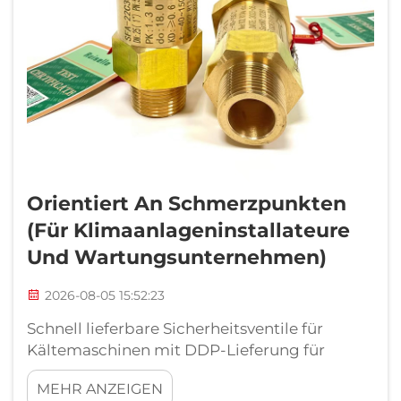
Orientiert An Schmerzpunkten
(für Klimaanlageninstallateure
Und Wartungsunternehmen)
2026-08-05 15:52:23
Schnell lieferbare Sicherheitsventile für
Kältemaschinen mit DDP-Lieferung für
europäische Klimaanlageninstallateure.
MEHR ANZEIGEN
Lieferverzögerungen bei Ventilen sind einer