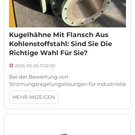
Kugelhähne Mit Flansch Aus
Kohlenstoffstahl: Sind Sie Die
Richtige Wahl Für Sie?
2026-05-26 11:02:00
Bei der Bewertung von
Strömungsregelungslösungen für industrielle
Rohrleitungen stellt sich Ingenieuren und
MEHR ANZEIGEN
Einkaufsteams häufig die Frage, ob ein
Kugelhahn mit Flansch aus Kohlenstoffstahl
für ihre konkrete Anwendung geeignet ist.
Die Antwort ist jedoch nicht immer
eindeutig...