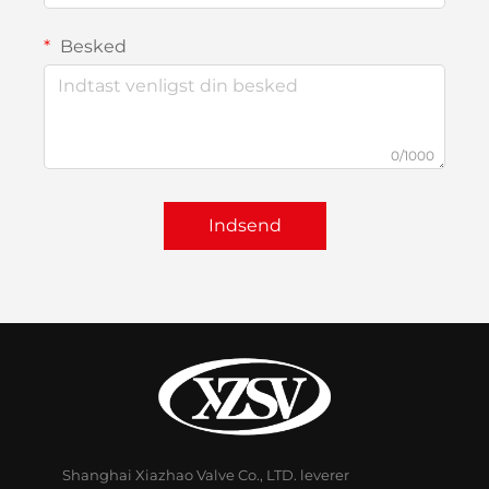
Besked
0/1000
Indsend
Shanghai Xiazhao Valve Co., LTD. leverer