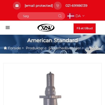
[email protected]
021-69986139
DA
Få et tilbud
American Standard
Forside
>
Produkter
>
Sikkerhedsventiler
>
American Standard