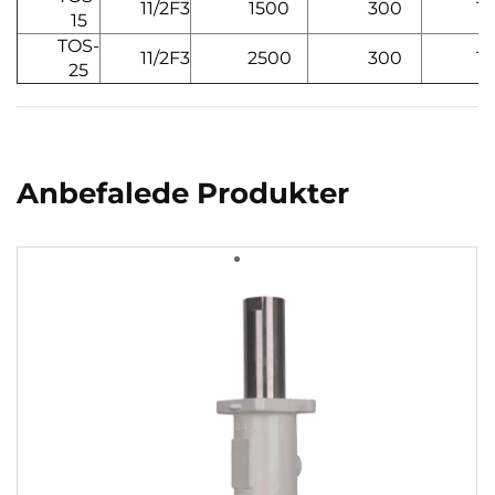
11/2F3
1500
300
16
15
TOS-
11/2F3
2500
300
17
25
Anbefalede Produkter