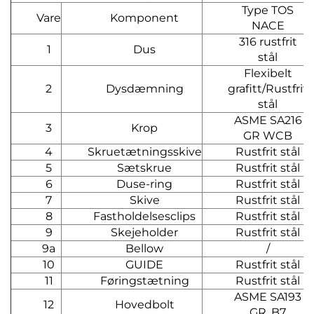
Type TOS
Vare
Komponent
NACE
316 rustfrit
1
Dus
stål
Flexibelt
2
Dysdæmning
grafitt/Rustfrit
stål
ASME SA216
3
Krop
GR WCB
4
Skruetætningsskive
Rustfrit stål
5
Sætskrue
Rustfrit stål
6
Duse-ring
Rustfrit stål
7
Skive
Rustfrit stål
8
Fastholdelsesclips
Rustfrit stål
9
Skejeholder
Rustfrit stål
9a
Bellow
/
10
GUIDE
Rustfrit stål
11
Føringstætning
Rustfrit stål
ASME SA193
12
Hovedbolt
GR. B7