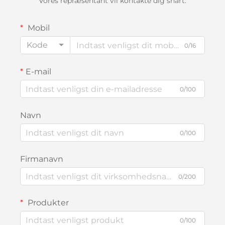
Vores repræsentant vil kontakte dig snart.
Mobil
Kode
0/16
E-mail
0/100
Navn
0/100
Firmanavn
0/200
Produkter
0/100