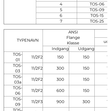
4
TOS-06
5
TOS-09
6
TOS-15
7
TOS-25
ANSI
C
Flange
TYPENAVN
ud
Klasse
Indgang
Udgang
TOS-
11/2F2
150
150
12
01
TOS-
11/2F2
300
150
12
03
TOS-
11/2F2
300
150
15
03a
TOS-
11/2F2
600
150
15
06
TOS-
11/2F3
900
300
16
09
TOS-