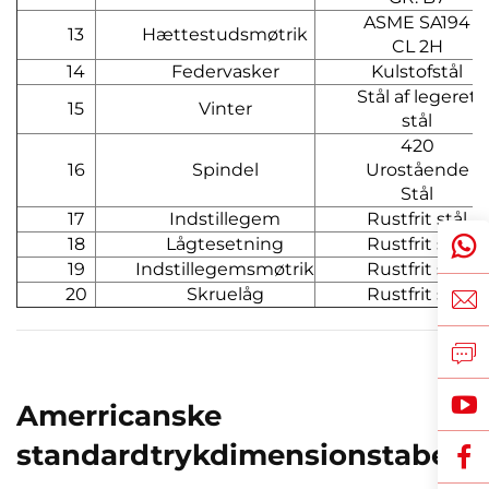
ASME SA194
13
Hættestudsmøtrik
CL 2H
14
Federvasker
Kulstofstål
Stål af legeret
15
Vinter
stål
420
16
Spindel
Urostående
Stål
17
Indstillegem
Rustfrit stål
18
Lågtesetning
Rustfrit stål
19
Indstillegemsmøtrik
Rustfrit stål
20
Skruelåg
Rustfrit stål
Amerricanske
standardtrykdimensionstabelle